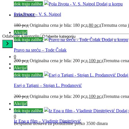
dok traju zalihe.
Dodaj u korpu
Pola života – V. S. Najpol
KONTAKT
180
рсд
Originalna cena je bila: 180 рсд.
80
рсд
Trenutna cena j
Akcija!
Odaberite kategoriju
dok traju zalihe.
Dodaj u korpu
Pravo na sreću – Tode Čolak
0
200
рсд
Originalna cena je bila: 200 рсд.
100
рсд
Trenutna cena
Akcija!
dok traju zalihe.
Dodaj
Esej o Tatjani – Stojan L. Prodanović
200
рсд
Originalna cena je bila: 200 рсд.
100
рсд
Trenutna cena
Akcija!
dok traju zalihe.
Dodaj 
0
Iz Epa u film – Vladimir Dimitrijević
Besplatna dostava za porudžbine preko 3500 dinara