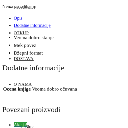
Nema na zalihama
NA AKCIJI
Opis
Dodatne informacije
OTKUP
Veoma dobro stanje
Mek povez
Džepni format
DOSTAVA
Dodatne informacije
O NAMA
Ocena knjige
Veoma dobro očuvana
Povezani proizvodi
Akcija!
Blog