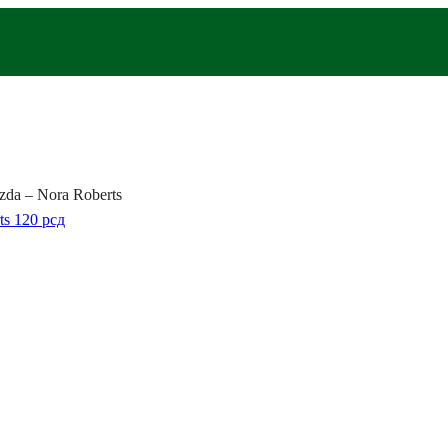
zda – Nora Roberts
ts
120
рсд