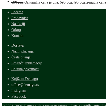
690
рсд
Originalna cena je bila: 690 рсд.
490
рсд
Trenutna cena
Početna
Prodavnica
Na akciji
Otkup
Kontakt
Dostava
Način plaćanja
Česta pitanja
Povraćaj/reklamacije
Politika privatnosti
Knjižara Demago
office@demago.rs
Instagram
Facebook
© 2021–2026 Demago. Sva prava zadržana.· Dizajn i održavanje: D