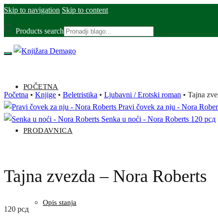
Skip to navigation
Skip to content
Products search
POČETNA
Početna
•
Knjige
•
Beletristika
•
Ljubavni / Erotski roman
•
Tajna zve
Pravi čovek za nju - Nora Rober
Senka u noći - Nora Roberts
120
рсд
PRODAVNICA
Tajna zvezda – Nora Roberts
Opis stanja
120
рсд