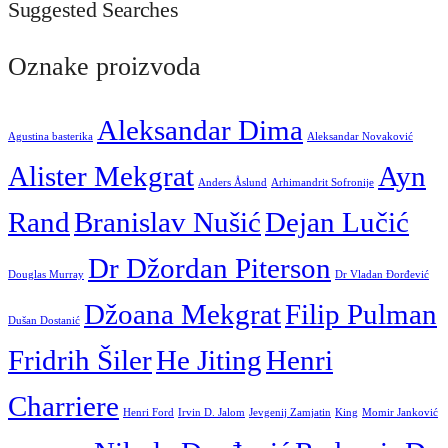
Suggested Searches
Oznake proizvoda
Aleksandar Dima
Agustina basterika
Aleksandar Novaković
Alister Mekgrat
Ayn
Anders Åslund
Arhimandrit Sofronije
Rand
Branislav Nušić
Dejan Lučić
Dr Džordan Piterson
Douglas Murray
Dr Vladan Đorđević
Džoana Mekgrat
Filip Pulman
Dušan Dostanić
Fridrih Šiler
He Jiting
Henri
Charriere
Henri Ford
Irvin D. Jalom
Jevgenij Zamjatin
King
Momir Janković