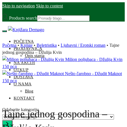
Skip to navigation
Skip to content
Products search
POČETNA
Početna
•
Knjige
•
Beletristika
•
Ljubavni / Erotski roman
•
Tajne
PRODAVNICA
jednog gospodina – Džulija Kvin
Opis stanja
Milion poljubaca - Džulija Kvin
NA AKCIJI
150
рсд
OTKUP
Nešto čarobno - Džudit Maknot
DOSTAVA
150
рсд
O NAMA
Blog
KONTAKT
Odaberite kategoriju
Tajne jednog gospodina –