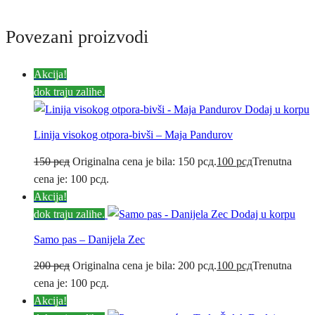
Povezani proizvodi
Akcija!
dok traju zalihe.
Dodaj u korpu
Linija visokog otpora-bivši – Maja Pandurov
150
рсд
Originalna cena je bila: 150 рсд.
100
рсд
Trenutna
cena je: 100 рсд.
Akcija!
dok traju zalihe.
Dodaj u korpu
Samo pas – Danijela Zec
200
рсд
Originalna cena je bila: 200 рсд.
100
рсд
Trenutna
cena je: 100 рсд.
Akcija!