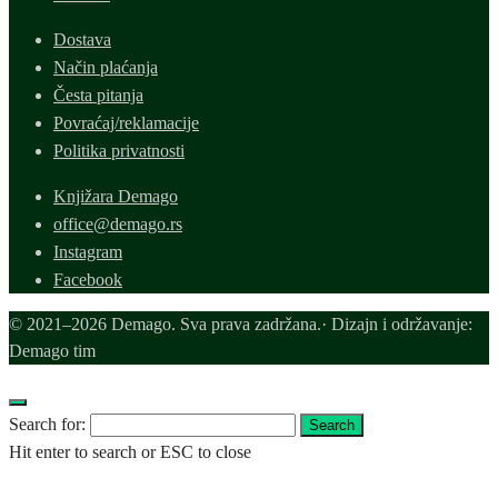
Dostava
Način plaćanja
Česta pitanja
Povraćaj/reklamacije
Politika privatnosti
Knjižara Demago
office@demago.rs
Instagram
Facebook
© 2021–2026 Demago. Sva prava zadržana.· Dizajn i održavanje:
Demago tim
Search for:
Search
Hit enter to search or ESC to close