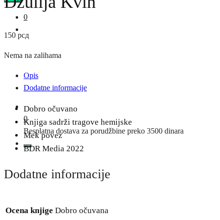
Džulija Kvin
0
150
рсд
Nema na zalihama
Opis
Dodatne informacije
Dobro očuvano
0
Knjiga sadrži tragove hemijske
Besplatna dostava za porudžbine preko 3500 dinara
Mek povez
BDR Media 2022
Dodatne informacije
Ocena knjige
Dobro očuvana