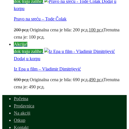
dok traju zalihe.
Dodaj u
korpu
Pravo na sreću – Tode Čolak
200
рсд
Originalna cena je bila: 200 рсд.
100
рсд
Trenutna
cena je: 100 рсд.
Akcija!
dok traju zalihe.
Dodaj u korpu
Iz Epa u film – Vladimir Dimitrijević
690
рсд
Originalna cena je bila: 690 рсд.
490
рсд
Trenutna
cena je: 490 рсд.
Početna
Prodavnica
Na akciji
Otkup
Kontakt