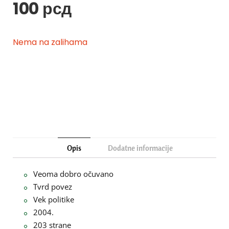
100
рсд
Nema na zalihama
Opis
Dodatne informacije
Veoma dobro očuvano
Tvrd povez
Vek politike
2004.
203 strane