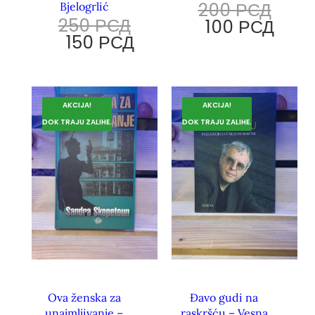
200
РСД
Bjelogrlić
250
РСД
100
РСД
150
РСД
AKCIJA!
AKCIJA!
DOK TRAJU ZALIHE.
DOK TRAJU ZALIHE.
Ova ženska za
Đavo gudi na
unajmljivanje –
raskršću – Vesna