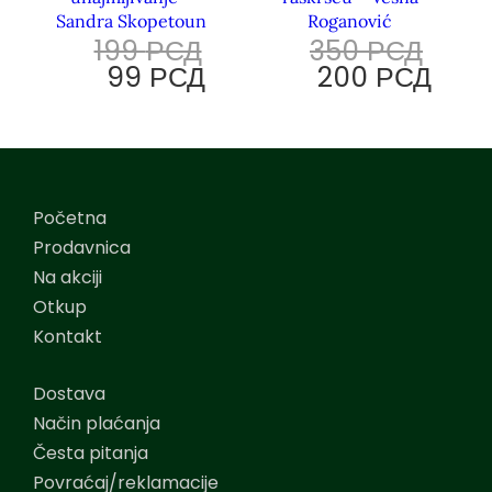
Sandra Skopetoun
Roganović
199
РСД
350
РСД
99
РСД
200
РСД
Početna
Prodavnica
Na akciji
Otkup
Kontakt
Dostava
Način plaćanja
Česta pitanja
Povraćaj/reklamacije