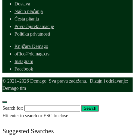
Dostava
Način plaćanja
Česta pitanja
Povraćaj/reklamacije
Politika privatnosti
Knjižara Demago
office@demago.rs
Instagram
Facebook
© 2021–2026 Demago. Sva prava zadržana.· Dizajn i održavanje:
Demago tim
Search for:
Search
Hit enter to search or ESC to close
Suggested Searches