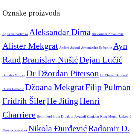
Oznake proizvoda
Aleksandar Dima
Agustina basterika
Aleksandar Novaković
Alister Mekgrat
Ayn
Anders Åslund
Arhimandrit Sofronije
Rand
Branislav Nušić
Dejan Lučić
Dr Džordan Piterson
Douglas Murray
Dr Vladan Đorđević
Džoana Mekgrat
Filip Pulman
Dušan Dostanić
Fridrih Šiler
He Jiting
Henri
Charriere
Henri Ford
Irvin D. Jalom
Jevgenij Zamjatin
King
Momir Janković
Nikola Đurđević
Radomir D.
Naučna fantastika