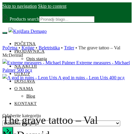
Skip to navigation
Skip to content
Products search
POČETNA
Početna
•
Knjige
•
Beletristika
•
Triler
•
The grave tattoo – Val
PRODAVNICA
McDermid
Opis stanja
Extreme measures - Michael
NA AKCIJI
Palmer
500
рсд
OTKUP
A god in ruins - Leon Uris
400
рсд
DOSTAVA
O NAMA
Blog
KONTAKT
Odaberite kategoriju
The grave tattoo – Val