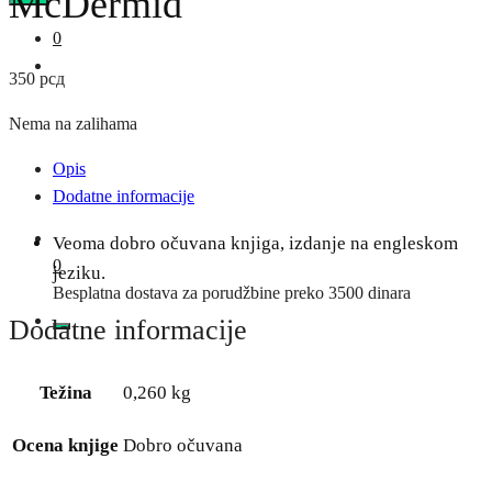
McDermid
0
350
рсд
Nema na zalihama
Opis
Dodatne informacije
Veoma dobro očuvana knjiga, izdanje na engleskom
0
jeziku.
Besplatna dostava za porudžbine preko 3500 dinara
Dodatne informacije
Težina
0,260 kg
Ocena knjige
Dobro očuvana