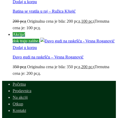
Dodaj u korpu
Batina se vratila u raj – Ružica Kljajić
200
рсд
Originalna cena je bila: 200 рсд.
100
рсд
Trenutna
cena je: 100 рсд.
Akcija!
dok traju zalihe.
Dodaj u korpu
Đavo gudi na raskršću – Vesna Roganović
350
рсд
Originalna cena je bila: 350 рсд.
200
рсд
Trenutna
cena je: 200 рсд.
Početna
Prodavnica
Na akciji
Otkup
Kontakt