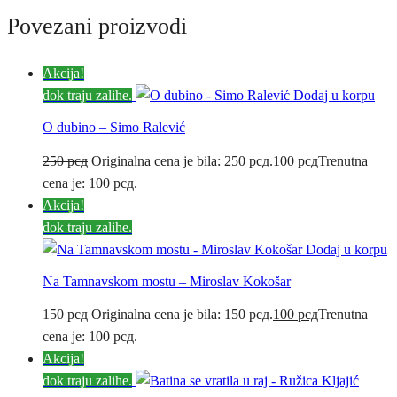
Povezani proizvodi
Akcija!
dok traju zalihe.
Dodaj u korpu
O dubino – Simo Ralević
250
рсд
Originalna cena je bila: 250 рсд.
100
рсд
Trenutna
cena je: 100 рсд.
Akcija!
dok traju zalihe.
Dodaj u korpu
Na Tamnavskom mostu – Miroslav Kokošar
150
рсд
Originalna cena je bila: 150 рсд.
100
рсд
Trenutna
cena je: 100 рсд.
Akcija!
dok traju zalihe.