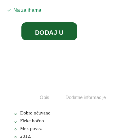
Na zalihama
DODAJ U
KORPU
Opis
Dodatne informacije
Dobro očuvano
Fleke bočno
Mek povez
2012.