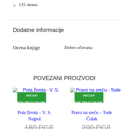
135 strana
Dodatne informacije
Ocena knjige
Dobro očuvana
POVEZANI PROIZVODI
AKCIJA!
AKCIJA!
DOK TRAJU ZALIHE.
DOK TRAJU ZALIHE.
Pola života – V. S.
Pravo na sreću – Tode
Najpol
Čolak
180
РСД
200
РСД