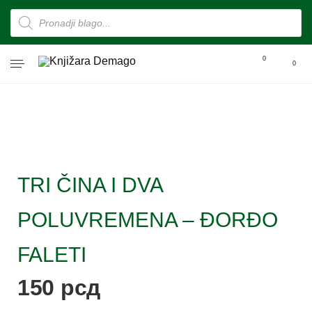
0
0
TRI ČINA I DVA
POLUVREMENA – ĐORĐO
FALETI
150
рсд