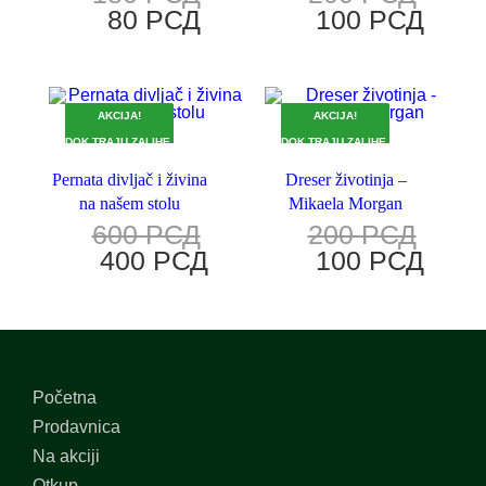
80
РСД
100
РСД
AKCIJA!
AKCIJA!
DOK TRAJU ZALIHE.
DOK TRAJU ZALIHE.
Pernata divljač i živina
Dreser životinja –
na našem stolu
Mikaela Morgan
600
РСД
200
РСД
400
РСД
100
РСД
Početna
Prodavnica
Na akciji
Otkup