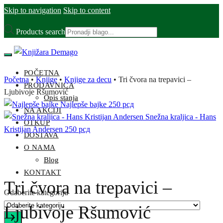
Skip to navigation
Skip to content
Products search
POČETNA
Početna
•
Knjige
•
Knjige za decu
•
Tri čvora na trepavici –
PRODAVNICA
Ljubivoje Ršumović
Opis stanja
Najlepše bajke
250
рсд
NA AKCIJI
Snežna kraljica - Hans
OTKUP
Kristijan Andersen
250
рсд
DOSTAVA
O NAMA
Blog
KONTAKT
Tri čvora na trepavici –
Odaberite kategoriju
Ljubivoje Ršumović