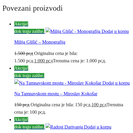
Povezani proizvodi
Akcija!
dok traju zalihe.
Dodaj u korpu
Milija Glišić – Monografija
1.500
рсд
Originalna cena je bila:
1.500 рсд.
1.000
рсд
Trenutna cena je: 1.000 рсд.
Akcija!
dok traju zalihe.
Dodaj u korpu
Na Tamnavskom mostu – Miroslav Kokošar
150
рсд
Originalna cena je bila: 150 рсд.
100
рсд
Trenutna
cena je: 100 рсд.
Akcija!
dok traju zalihe.
Dodaj u korpu