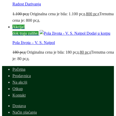
Radost Darivanja
1.100
рсд
Originalna cena je bila: 1.100 рсд.
800
рсд
Trenutna
cena je: 800 рсд.
Akcija!
dok traju zalihe.
Dodaj u korpu
Pola života – V. S. Najpol
180
рсд
Originalna cena je bila: 180 рсд.
80
рсд
Trenutna cena
je: 80 рсд.
Početna
Prodavnica
Na akciji
Otkup
Kontakt
Dostava
Način plaćanja