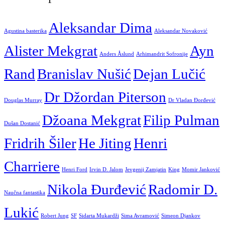
Aleksandar Dima
Agustina basterika
Aleksandar Novaković
Alister Mekgrat
Ayn
Anders Åslund
Arhimandrit Sofronije
Rand
Branislav Nušić
Dejan Lučić
Dr Džordan Piterson
Douglas Murray
Dr Vladan Đorđević
Džoana Mekgrat
Filip Pulman
Dušan Dostanić
Fridrih Šiler
He Jiting
Henri
Charriere
Henri Ford
Irvin D. Jalom
Jevgenij Zamjatin
King
Momir Janković
Nikola Đurđević
Radomir D.
Naučna fantastika
Lukić
Robert Jung
SF
Sidarta Mukardži
Sima Avramović
Simeon Djankov