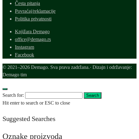
Česta pitanja
Povraćaj/reklamacije
Politika privatnosti
Knjižara Demago
office@demago.rs
Instagram
Facebook
© 2021–2026 Demago. Sva prava zadržana.· Dizajn i održavanje:
Demago tim
Search for:
Search
Hit enter to search or ESC to close
Suggested Searches
Oznake proizvoda