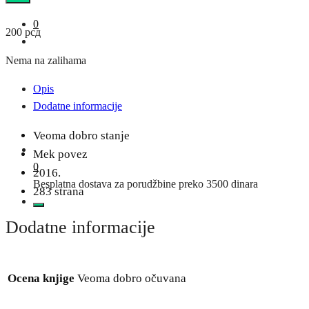
0
200
рсд
Nema na zalihama
Opis
Dodatne informacije
Veoma dobro stanje
Mek povez
0
2016.
Besplatna dostava za porudžbine preko 3500 dinara
283 strana
Dodatne informacije
Ocena knjige
Veoma dobro očuvana