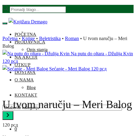
Skip
Skip
Products
to
to
search
navigation
content
POČETNA
Početna
•
Knjige
•
Beletristika
•
Roman
•
U tvom naručju – Meri
PRODAVNICA
Balog
Opis stanja
Na putu do oltara - Džulija Kvin
NA AKCIJI
120
рсд
OTKUP
Sećanje - Meri Balog
120
рсд
DOSTAVA
O NAMA
Blog
KONTAKT
U tvom naručju – Meri Balog
Odaberite
kategoriju
120
рсд
0