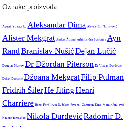
Oznake proizvoda
Aleksandar Dima
Agustina basterika
Aleksandar Novaković
Alister Mekgrat
Ayn
Anders Åslund
Arhimandrit Sofronije
Rand
Branislav Nušić
Dejan Lučić
Dr Džordan Piterson
Douglas Murray
Dr Vladan Đorđević
Džoana Mekgrat
Filip Pulman
Dušan Dostanić
Fridrih Šiler
He Jiting
Henri
Charriere
Henri Ford
Irvin D. Jalom
Jevgenij Zamjatin
King
Momir Janković
Nikola Đurđević
Radomir D.
Naučna fantastika