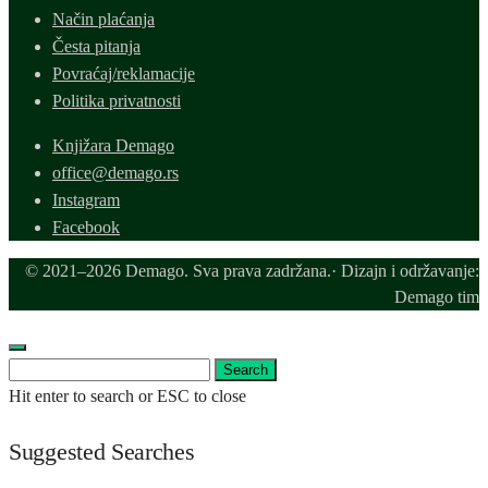
Način plaćanja
Česta pitanja
Povraćaj/reklamacije
Politika privatnosti
Knjižara Demago
office@demago.rs
Instagram
Facebook
© 2021–2026 Demago. Sva prava zadržana.· Dizajn i održavanje:
Demago tim
Search
Search
for:
Hit enter to search or ESC to close
Suggested Searches