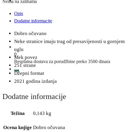
Nema na zalihama
Opis
Dodatne informacije
Dobro očuvano
Neke stranice imaju trag od presavijenosti u gornjem
uglu
0
Mek povez
Besplatna dostava za porudžbine preko 3500 dinara
251 strane
Džepni format
2021 godina izdanja
Dodatne informacije
Težina
0,143 kg
Ocena knjige
Dobro očuvana