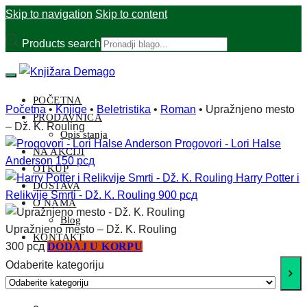
Skip to navigation
Skip to content
Products search
POČETNA
Početna
•
Knjige
•
Beletristika
•
Roman
•
Upražnjeno mesto
PRODAVNICA
– Dž. K. Rouling
Opis stanja
Progovori - Lori Halse
NA AKCIJI
Anderson
150
рсд
OTKUP
Harry Potter i
DOSTAVA
Relikvije Smrti - Dž. K. Rouling
900
рсд
O NAMA
Blog
Upražnjeno mesto – Dž. K. Rouling
KONTAKT
300
рсд
DODAJ U KORPU
Odaberite kategoriju