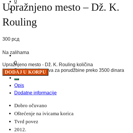
0
Upražnjeno mesto – Dž. K.
Rouling
300
рсд
Na zalihama
0
Upražnjeno mesto - Dž. K. Rouling količina
Besplatna dostava za porudžbine preko 3500 dinara
DODAJ U KORPU
Opis
Dodatne informacije
Dobro očuvano
Oštećenje na ivicama korica
Tvrd povez
2012.