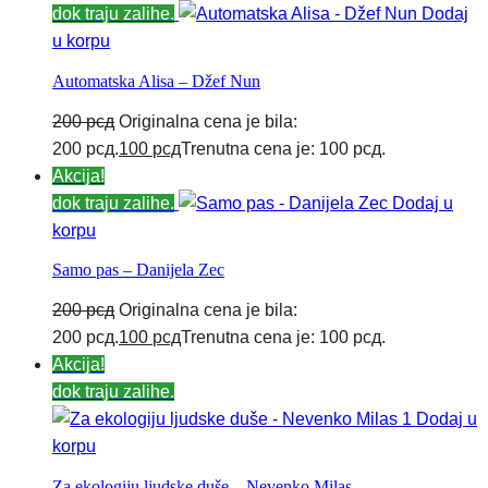
dok traju zalihe.
Dodaj
u korpu
Automatska Alisa – Džef Nun
200
рсд
Originalna cena je bila:
200 рсд.
100
рсд
Trenutna cena je: 100 рсд.
Akcija!
dok traju zalihe.
Dodaj u
korpu
Samo pas – Danijela Zec
200
рсд
Originalna cena je bila:
200 рсд.
100
рсд
Trenutna cena je: 100 рсд.
Akcija!
dok traju zalihe.
Dodaj u
korpu
Za ekologiju ljudske duše – Nevenko Milas