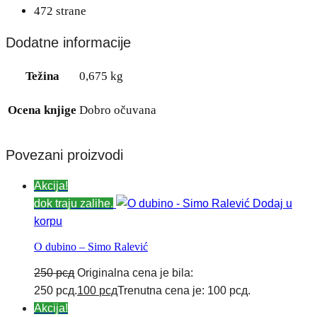
472 strane
Dodatne informacije
Težina
0,675 kg
Ocena knjige
Dobro očuvana
Povezani proizvodi
Akcija!
dok traju zalihe.
Dodaj u
korpu
O dubino – Simo Ralević
250
рсд
Originalna cena je bila:
250 рсд.
100
рсд
Trenutna cena je: 100 рсд.
Akcija!