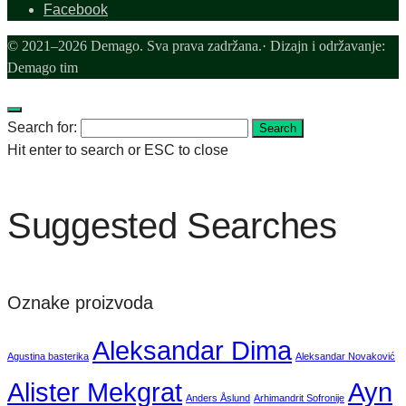
Facebook
© 2021–2026 Demago. Sva prava zadržana.· Dizajn i održavanje:
Demago tim
Search for:
Search
Hit enter to search or ESC to close
Suggested Searches
Oznake proizvoda
Aleksandar Dima
Agustina basterika
Aleksandar Novaković
Alister Mekgrat
Ayn
Anders Åslund
Arhimandrit Sofronije