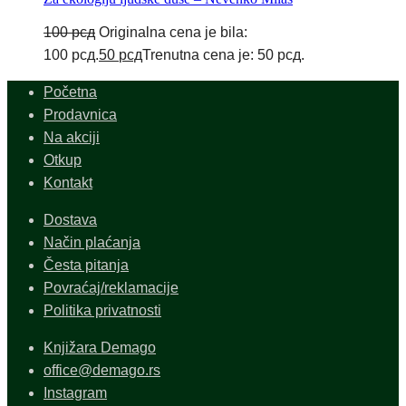
100
рсд
Originalna cena je bila:
100 рсд.
50
рсд
Trenutna cena je: 50 рсд.
Početna
Prodavnica
Na akciji
Otkup
Kontakt
Dostava
Način plaćanja
Česta pitanja
Povraćaj/reklamacije
Politika privatnosti
Knjižara Demago
office@demago.rs
Instagram