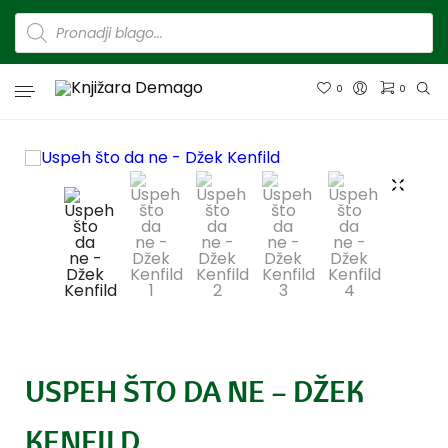
0
0
USPEH ŠTO DA NE – DŽEK
KENFILD