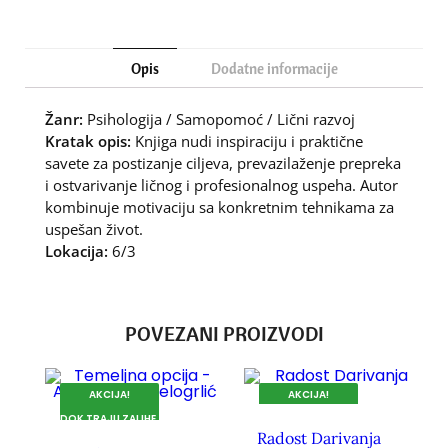
Opis
Dodatne informacije
Žanr:
Psihologija / Samopomoć / Lični razvoj
Kratak opis:
Knjiga nudi inspiraciju i praktične
savete za postizanje ciljeva, prevazilaženje prepreka
i ostvarivanje ličnog i profesionalnog uspeha. Autor
kombinuje motivaciju sa konkretnim tehnikama za
uspešan život.
Lokacija:
6/3
POVEZANI PROIZVODI
AKCIJA!
AKCIJA!
DOK TRAJU ZALIHE.
DOK TRAJU ZALIHE.
Radost Darivanja