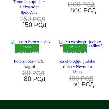
Temeljna opcija –
1.100
РСД
Aleksandar
800
РСД
Bjelogrlić
250
РСД
150
РСД
AKCIJA!
AKCIJA!
DOK TRAJU ZALIHE.
DOK TRAJU ZALIHE.
Pola života – V. S.
Za ekologiju ljudske
Najpol
duše – Nevenko
180
РСД
Milas
100
РСД
80
РСД
50
РСД