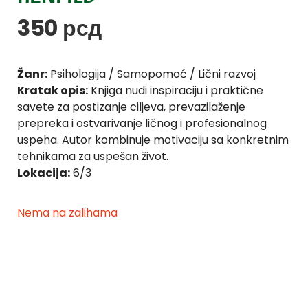
350
рсд
Žanr:
Psihologija / Samopomoć / Lični razvoj
Kratak opis:
Knjiga nudi inspiraciju i praktične
savete za postizanje ciljeva, prevazilaženje
prepreka i ostvarivanje ličnog i profesionalnog
uspeha. Autor kombinuje motivaciju sa konkretnim
tehnikama za uspešan život.
Lokacija:
6/3
Nema na zalihama