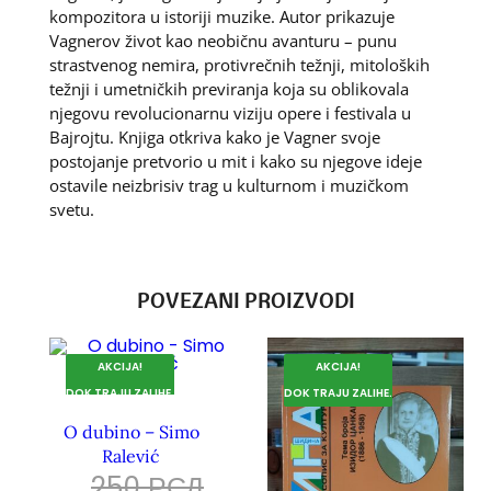
kompozitora u istoriji muzike. Autor prikazuje
Vagnerov život kao neobičnu avanturu – punu
strastvenog nemira, protivrečnih težnji, mitoloških
težnji i umetničkih previranja koja su oblikovala
njegovu revolucionarnu viziju opere i festivala u
Bajrojtu. Knjiga otkriva kako je Vagner svoje
postojanje pretvorio u mit i kako su njegove ideje
ostavile neizbrisiv trag u kulturnom i muzičkom
svetu.
POVEZANI PROIZVODI
AKCIJA!
AKCIJA!
DOK TRAJU ZALIHE.
DOK TRAJU ZALIHE.
O dubino – Simo
Ralević
250
РСД