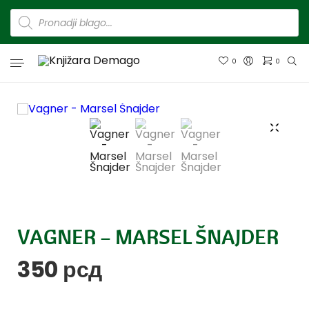
0
0
VAGNER – MARSEL ŠNAJDER
350
рсд