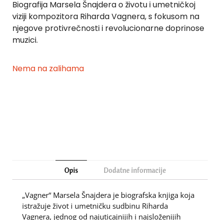
Biografija Marsela Šnajdera o životu i umetničkoj
viziji kompozitora Riharda Vagnera, s fokusom na
njegove protivrečnosti i revolucionarne doprinose
muzici.
Nema na zalihama
Opis
Dodatne informacije
„Vagner“ Marsela Šnajdera je biografska knjiga koja
istražuje život i umetničku sudbinu Riharda
Vagnera, jednog od najuticajnijih i najsloženijih