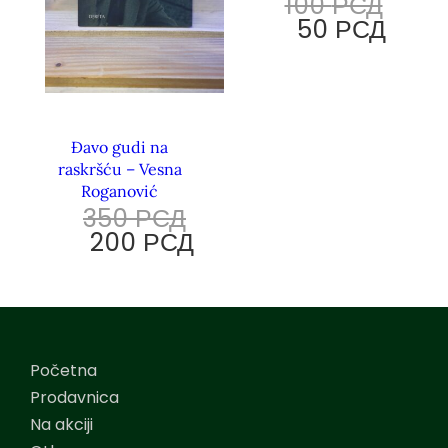
100
РСД
50
РСД
Đavo gudi na
raskršću – Vesna
Roganović
350
РСД
200
РСД
Početna
Prodavnica
Na akciji