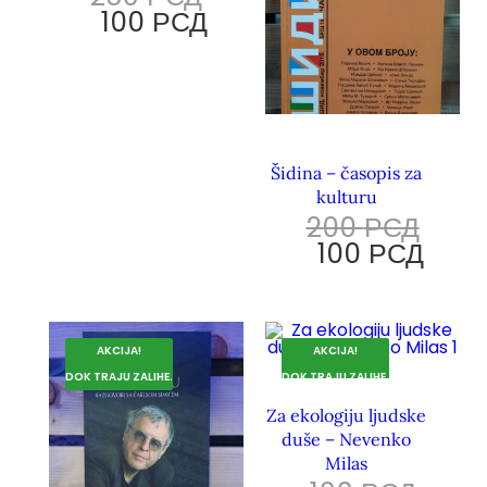
100
РСД
Šidina – časopis za
kulturu
200
РСД
100
РСД
AKCIJA!
AKCIJA!
DOK TRAJU ZALIHE.
DOK TRAJU ZALIHE.
Za ekologiju ljudske
duše – Nevenko
Milas