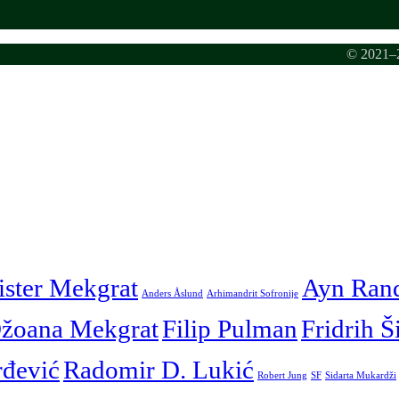
© 2021–2
ister Mekgrat
Ayn Ran
Anders Åslund
Arhimandrit Sofronije
žoana Mekgrat
Filip Pulman
Fridrih Š
rđević
Radomir D. Lukić
Robert Jung
SF
Sidarta Mukardži