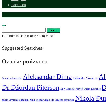
Facebook
Search
Search
for:
Hit enter to search or ESC to close
Suggested Searches
Oznake proizvoda
Aleksandar Dima
Al
Agustina basterika
Aleksandar Novaković
Dr Džordan Piterson
D
Dr Vladan Đorđević
Dušan Dostanić
Nikola Đu
Jalom
Jevgenij Zamjatin
King
Momir Janković
Naučna fantastika