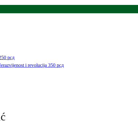
250
рсд
razvijenost i revolucija
350
рсд
ić