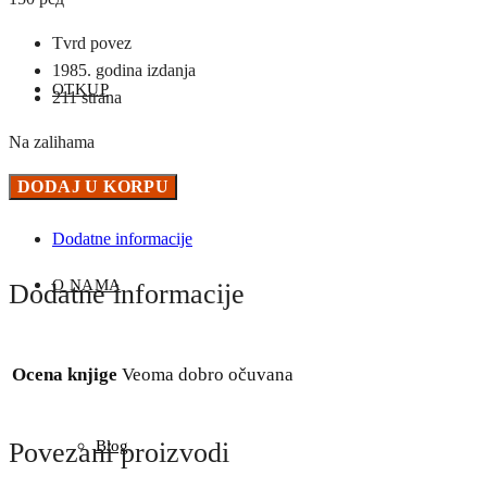
Tvrd povez
1985. godina izdanja
OTKUP
211 strana
Na zalihama
Velika
DODAJ U KORPU
DOSTAVA
deca
Dodatne informacije
-
Antonije
O NAMA
Dodatne informacije
Isaković
količina
Ocena knjige
Veoma dobro očuvana
Blog
Povezani proizvodi