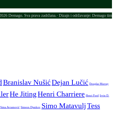
026 Demago. Sva prava zadržana.· Dizajn i održavanje: Demago tim
d
Branislav Nušić
Dejan Lučić
Douglas Murray
iler
He Jiting
Henri Charriere
Henri Ford
Irvin D.
Simo Matavulj
Tess
Sima Avramović
Simeon Djankov