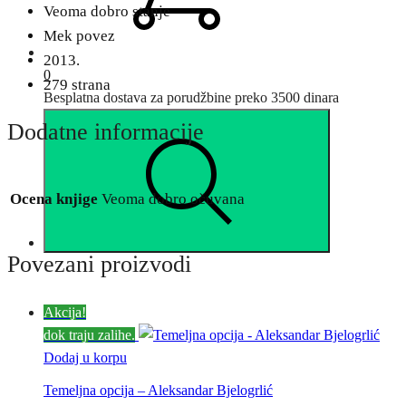
Veoma dobro stanje
Mek povez
2013.
0
279 strana
Besplatna dostava za porudžbine preko 3500 dinara
Dodatne informacije
Ocena knjige
Veoma dobro očuvana
Povezani proizvodi
Akcija!
dok traju zalihe.
Dodaj u korpu
Temeljna opcija – Aleksandar Bjelogrlić