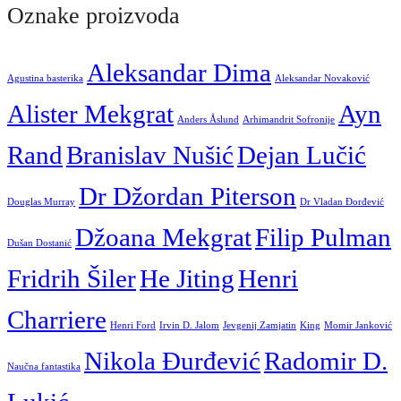
Oznake proizvoda
Aleksandar Dima
Agustina basterika
Aleksandar Novaković
Alister Mekgrat
Ayn
Anders Åslund
Arhimandrit Sofronije
Rand
Branislav Nušić
Dejan Lučić
Dr Džordan Piterson
Douglas Murray
Dr Vladan Đorđević
Džoana Mekgrat
Filip Pulman
Dušan Dostanić
Fridrih Šiler
He Jiting
Henri
Charriere
Henri Ford
Irvin D. Jalom
Jevgenij Zamjatin
King
Momir Janković
Nikola Đurđević
Radomir D.
Naučna fantastika