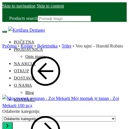
Skip to navigation
Skip to content
Products search
POČETNA
Početna
•
Knjige
•
Beletristika
•
Triler
•
Veo tajni – Harold Robins
PRODAVNICA
Opis stanja
NA AKCIJI
OTKUP
DOSTAVA
O NAMA
Blog
Moj momak je tupan - Zoi
KONTAKT
Mekarti
100
рсд
Odaberite kategoriju