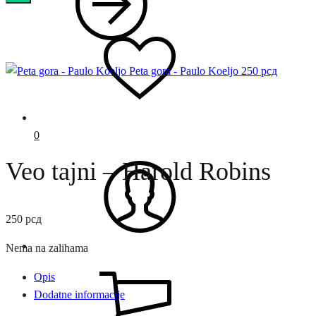
Peta gora - Paulo Koeljo
250
рсд
0
Veo tajni – Harold Robins
250
рсд
Nema na zalihama
Opis
Dodatne informacije