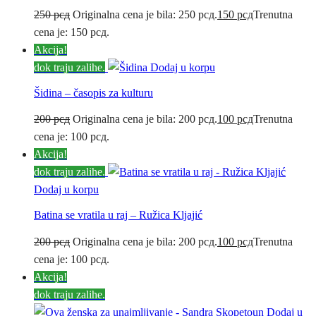
250
рсд
Originalna cena je bila: 250 рсд.
150
рсд
Trenutna
cena je: 150 рсд.
Akcija!
dok traju zalihe.
Dodaj u korpu
Šidina – časopis za kulturu
200
рсд
Originalna cena je bila: 200 рсд.
100
рсд
Trenutna
cena je: 100 рсд.
Akcija!
dok traju zalihe.
Dodaj u korpu
Batina se vratila u raj – Ružica Kljajić
200
рсд
Originalna cena je bila: 200 рсд.
100
рсд
Trenutna
cena je: 100 рсд.
Akcija!
dok traju zalihe.
Dodaj u