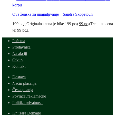
korpu
Ova ženska za unajmljivanje – Sandra Skopetoun
199
рсд
Originalna cena je bila: 199 рсд.
99
рсд
Trenutna cena
je: 99 рсд.
Početna
Prodavnica
Na akciji
Otkup
Kontakt
Dostava
Način plaćanja
Česta pitanja
Povraćaj/reklamacije
Politika privatnosti
Knjižara Demago