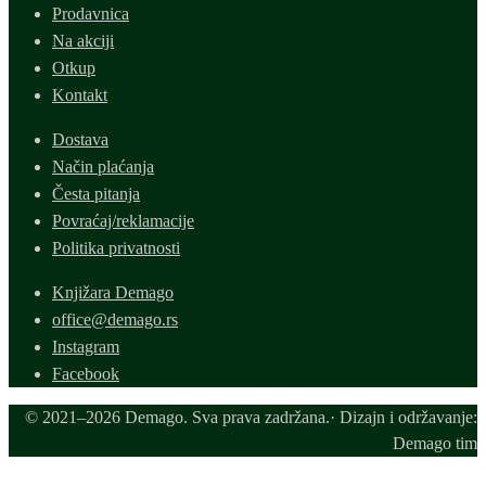
Prodavnica
bila:
50 рсд.
Na akciji
100 рсд.
Otkup
Kontakt
Dostava
Način plaćanja
Česta pitanja
Povraćaj/reklamacije
Politika privatnosti
Knjižara Demago
office@demago.rs
Instagram
Facebook
© 2021–2026 Demago. Sva prava zadržana.· Dizajn i održavanje:
Demago tim