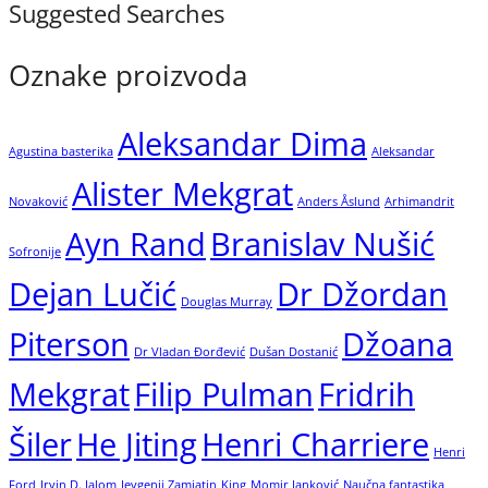
Suggested Searches
Oznake proizvoda
Aleksandar Dima
Agustina basterika
Aleksandar
Alister Mekgrat
Novaković
Anders Åslund
Arhimandrit
Ayn Rand
Branislav Nušić
Sofronije
Dejan Lučić
Dr Džordan
Douglas Murray
Piterson
Džoana
Dr Vladan Đorđević
Dušan Dostanić
Mekgrat
Filip Pulman
Fridrih
Šiler
He Jiting
Henri Charriere
Henri
Ford
Irvin D. Jalom
Jevgenij Zamjatin
King
Momir Janković
Naučna fantastika