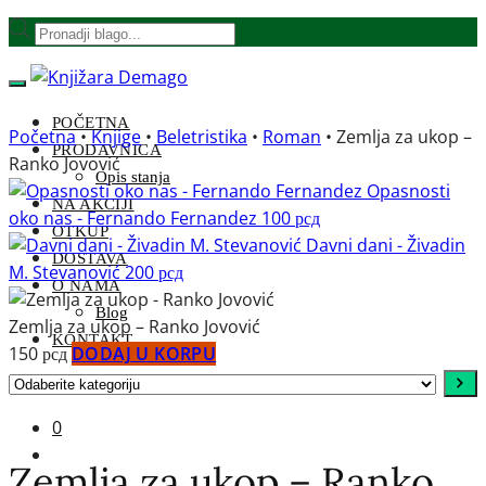
Skip
Skip
Products
to
to
search
navigation
content
POČETNA
Početna
•
Knjige
•
Beletristika
•
Roman
•
Zemlja za ukop –
PRODAVNICA
Ranko Jovović
Opis stanja
Opasnosti
NA AKCIJI
oko nas - Fernando Fernandez
100
рсд
OTKUP
Davni dani - Živadin
DOSTAVA
M. Stevanović
200
рсд
O NAMA
Blog
Zemlja za ukop – Ranko Jovović
KONTAKT
150
рсд
DODAJ U KORPU
Odaberite
kategoriju
0
Zemlja za ukop – Ranko