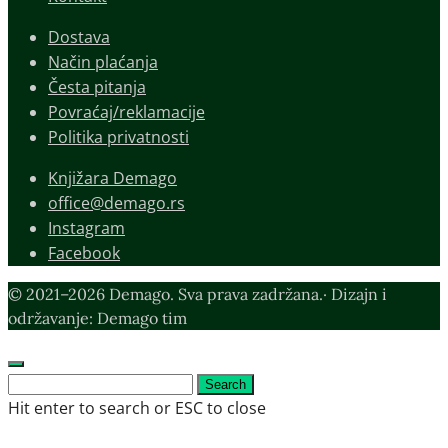
Dostava
Način plaćanja
Česta pitanja
Povraćaj/reklamacije
Politika privatnosti
Knjižara Demago
office@demago.rs
Instagram
Facebook
© 2021–2026 Demago. Sva prava zadržana.· Dizajn i
održavanje: Demago tim
Search
Search
for:
Hit enter to search or ESC to close