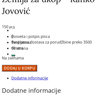
Jovović
150
рсд
0
Posveta i potpis pisca
Besplatna dostava za porudžbine preko 3500
Tvrd povez
dinara
96 strana
Na zalihama
Zemlja
DODAJ U KORPU
za
Dodatne informacije
ukop
-
Dodatne informacije
Ranko
Jovović
količina