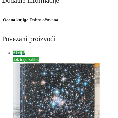
Dodatne informacije
Ocena knjige
Dobro očuvana
Povezani proizvodi
Akcija!
dok traju zalihe.