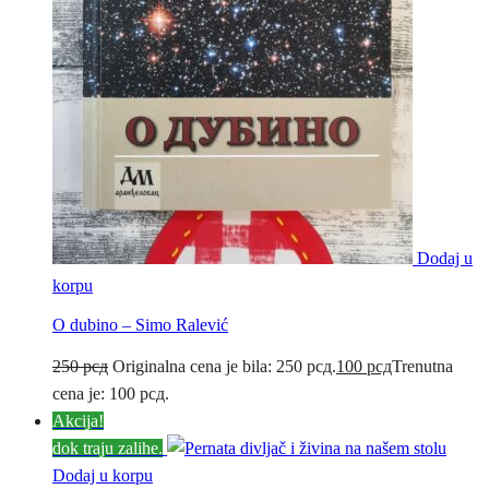
Dodaj u
korpu
O dubino – Simo Ralević
250
рсд
Originalna cena je bila: 250 рсд.
100
рсд
Trenutna
cena je: 100 рсд.
Akcija!
dok traju zalihe.
Dodaj u korpu