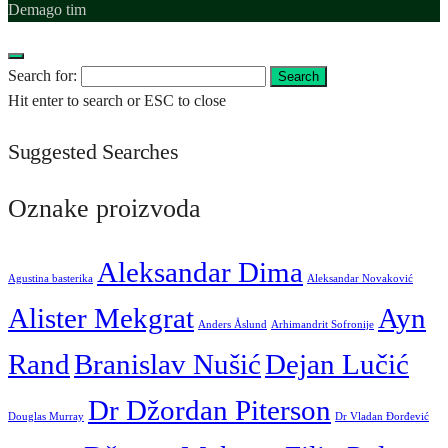
Demago tim
Search for:
Search
Hit enter to search or ESC to close
Suggested Searches
Oznake proizvoda
Aleksandar Dima
Agustina basterika
Aleksandar Novaković
Alister Mekgrat
Ayn
Anders Åslund
Arhimandrit Sofronije
Rand
Branislav Nušić
Dejan Lučić
Dr Džordan Piterson
Douglas Murray
Dr Vladan Đorđević