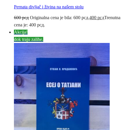
Pernata divljač i živina na našem stolu
600
рсд
Originalna cena je bila: 600 рсд.
400
рсд
Trenutna
cena je: 400 рсд.
Akcija!
dok traju zalihe.