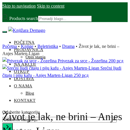
Skip to navigation
Skip to content
Products search
POČETNA
Početna
•
Knjige
•
Beletristika
•
Drama
•
Život je lak, ne brini –
PRODAVNICA
Anjes Marten-Ligan
Opis stanja
Privezak za srce - Žozefina
200
рсд
NA AKCIJI
Srećni ljudi
OTKUP
čitaju i piju kafu - Anjes Marten-Ligan
250
рсд
DOSTAVA
O NAMA
Blog
KONTAKT
Odaberite kategoriju
Život je lak, ne brini – Anjes