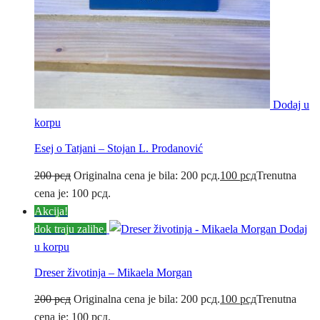
Dodaj u
korpu
Esej o Tatjani – Stojan L. Prodanović
200
рсд
Originalna cena je bila: 200 рсд.
100
рсд
Trenutna
cena je: 100 рсд.
Akcija!
dok traju zalihe.
Dodaj
u korpu
Dreser životinja – Mikaela Morgan
200
рсд
Originalna cena je bila: 200 рсд.
100
рсд
Trenutna
cena je: 100 рсд.