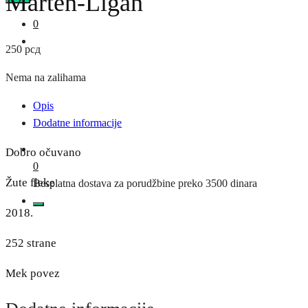
Marten-Ligan
0
250
рсд
Nema na zalihama
Opis
Dodatne informacije
Dobro očuvano
0
Žute fleke
Besplatna dostava za porudžbine preko 3500 dinara
2018.
252 strane
Mek povez