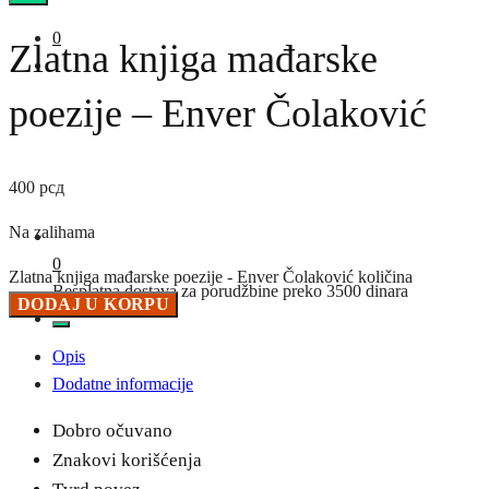
0
Zlatna knjiga mađarske
poezije – Enver Čolaković
400
рсд
Na zalihama
0
Zlatna knjiga mađarske poezije - Enver Čolaković količina
Besplatna dostava za porudžbine preko 3500 dinara
DODAJ U KORPU
Opis
Dodatne informacije
Dobro očuvano
Znakovi korišćenja