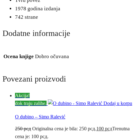
Tvrd povez
1978 godina izdanja
742 strane
Dodatne informacije
Ocena knjige
Dobro očuvana
Povezani proizvodi
Akcija!
dok traju zalihe.
Dodaj u korpu
O dubino – Simo Ralević
250
рсд
Originalna cena je bila: 250 рсд.
100
рсд
Trenutna
cena je: 100 рсд.