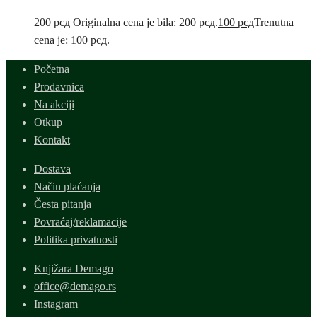
200
рсд
Originalna cena je bila: 200 рсд.
100
рсд
Trenutna
cena je: 100 рсд.
Početna
Prodavnica
Na akciji
Otkup
Kontakt
Dostava
Način plaćanja
Česta pitanja
Povraćaj/reklamacije
Politika privatnosti
Knjižara Demago
office@demago.rs
Instagram