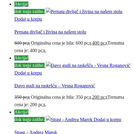
Akcija!
dok traju zalihe.
Dodaj u korpu
Pernata divljač i živina na našem stolu
600
рсд
Originalna cena je bila: 600 рсд.
400
рсд
Trenutna
cena je: 400 рсд.
Akcija!
dok traju zalihe.
Dodaj u korpu
Đavo gudi na raskršću – Vesna Roganović
350
рсд
Originalna cena je bila: 350 рсд.
200
рсд
Trenutna
cena je: 200 рсд.
Akcija!
dok traju zalihe.
Dodaj u korpu
Strast – Andrea Marok