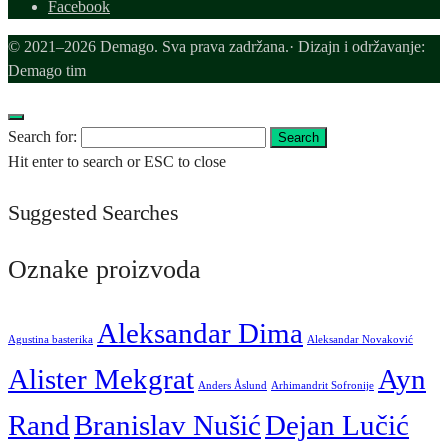
Facebook
© 2021–2026 Demago. Sva prava zadržana.· Dizajn i održavanje:
Demago tim
Search for:
Search
Hit enter to search or ESC to close
Suggested Searches
Oznake proizvoda
Aleksandar Dima
Agustina basterika
Aleksandar Novaković
Alister Mekgrat
Ayn
Anders Åslund
Arhimandrit Sofronije
Rand
Branislav Nušić
Dejan Lučić