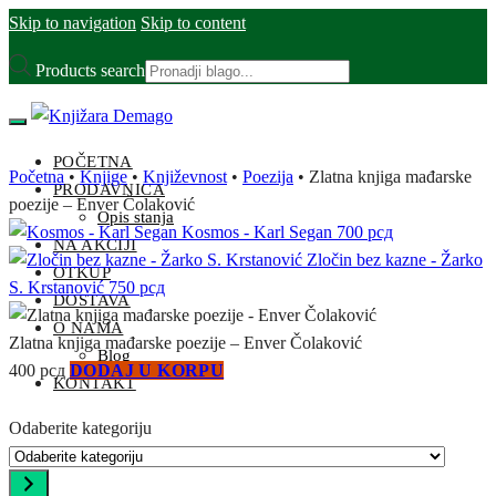
Skip to navigation
Skip to content
Products search
POČETNA
Početna
•
Knjige
•
Književnost
•
Poezija
•
Zlatna knjiga mađarske
PRODAVNICA
poezije – Enver Čolaković
Opis stanja
Kosmos - Karl Segan
700
рсд
NA AKCIJI
Zločin bez kazne - Žarko
OTKUP
S. Krstanović
750
рсд
DOSTAVA
O NAMA
Zlatna knjiga mađarske poezije – Enver Čolaković
Blog
400
рсд
DODAJ U KORPU
KONTAKT
Odaberite kategoriju