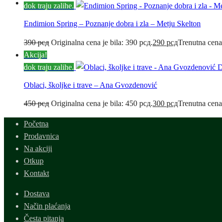
dok traju zalihe.
Endimion Spring – Poznanje dobra i zla – Metju Skelton
390
рсд
Originalna cena je bila: 390 рсд.
290
рсд
Trenutna cena
Akcija!
dok traju zalihe.
D
Oblaci, školjke i trave – Ana Gvozdenović
450
рсд
Originalna cena je bila: 450 рсд.
300
рсд
Trenutna cena
Početna
Prodavnica
Na akciji
Otkup
Kontakt
Dostava
Način plaćanja
Česta pitanja