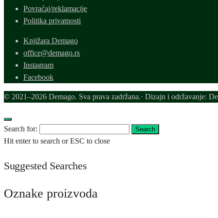
Povraćaj/reklamacije
Politika privatnosti
Knjižara Demago
office@demago.rs
Instagram
Facebook
© 2021–2026 Demago. Sva prava zadržana.· Dizajn i održavanje: D
Search for:
Search
Hit enter to search or ESC to close
Suggested Searches
Oznake proizvoda