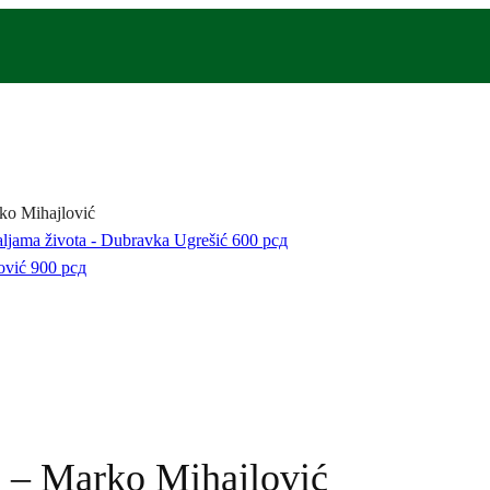
rko Mihajlović
aljama života - Dubravka Ugrešić
600
рсд
ović
900
рсд
m – Marko Mihajlović