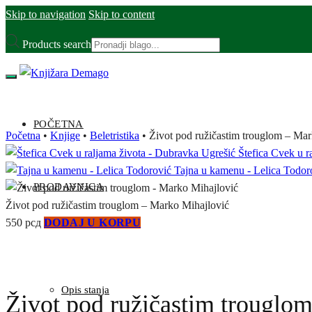
Skip to navigation
Skip to content
Products search
POČETNA
Početna
•
Knjige
•
Beletristika
•
Život pod ružičastim trouglom – Ma
Štefica Cvek u r
Tajna u kamenu - Lelica Todor
PRODAVNICA
Život pod ružičastim trouglom – Marko Mihajlović
550
рсд
DODAJ U KORPU
Opis stanja
Život pod ružičastim trouglo