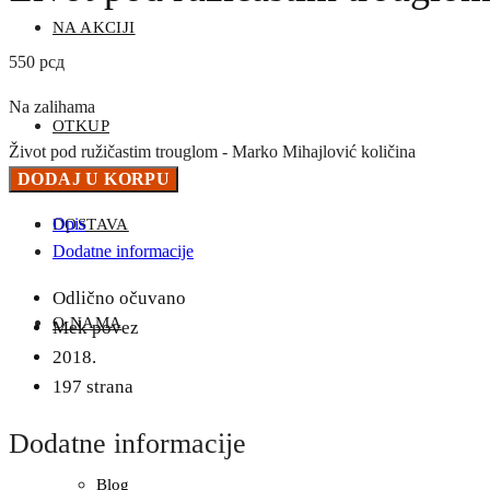
NA AKCIJI
550
рсд
Na zalihama
OTKUP
Život pod ružičastim trouglom - Marko Mihajlović količina
DODAJ U KORPU
Opis
DOSTAVA
Dodatne informacije
Odlično očuvano
O NAMA
Mek povez
2018.
197 strana
Dodatne informacije
Blog