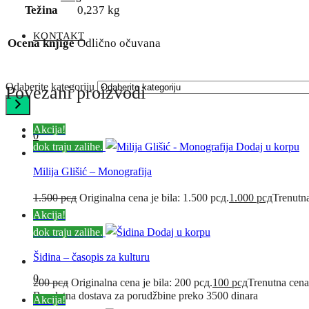
Težina
0,237 kg
KONTAKT
Ocena knjige
Odlično očuvana
Odaberite kategoriju
Povezani proizvodi
Akcija!
0
dok traju zalihe.
Dodaj u korpu
Milija Glišić – Monografija
1.500
рсд
Originalna cena je bila: 1.500 рсд.
1.000
рсд
Trenutna
Akcija!
dok traju zalihe.
Dodaj u korpu
Šidina – časopis za kulturu
0
200
рсд
Originalna cena je bila: 200 рсд.
100
рсд
Trenutna cena
Besplatna dostava za porudžbine preko 3500 dinara
Akcija!