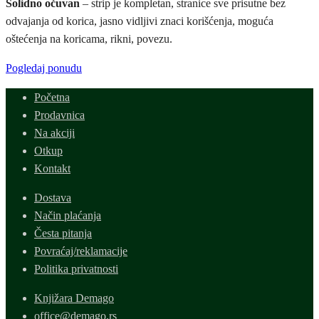
Solidno očuvan
– strip je kompletan, stranice sve prisutne bez
odvajanja od korica, jasno vidljivi znaci korišćenja, moguća
oštećenja na koricama, rikni, povezu.
Pogledaj ponudu
Početna
Prodavnica
Na akciji
Otkup
Kontakt
Dostava
Način plaćanja
Česta pitanja
Povraćaj/reklamacije
Politika privatnosti
Knjižara Demago
office@demago.rs