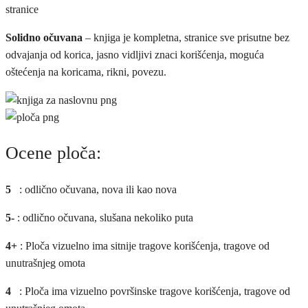
stranice
Solidno očuvana
– knjiga je kompletna, stranice sve prisutne bez
odvajanja od korica, jasno vidljivi znaci korišćenja, moguća
oštećenja na koricama, rikni, povezu.
Ocene ploča:
5
: odlično očuvana, nova ili kao nova
5-
: odlično očuvana, slušana nekoliko puta
4+
: Ploča vizuelno ima sitnije tragove korišćenja, tragove od
unutrašnjeg omota
4
: Ploča ima vizuelno površinske tragove korišćenja, tragove od