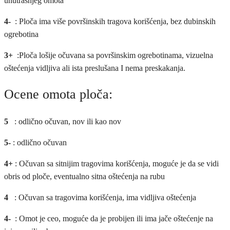
unutrašnjeg omota
4-
: Ploča ima više površinskih tragova korišćenja, bez dubinskih
ogrebotina
3+
:Ploča lošije očuvana sa površinskim ogrebotinama, vizuelna
oštećenja vidljiva ali ista preslušana I nema preskakanja.
Ocene omota ploča:
5
: odlično očuvan, nov ili kao nov
5-
: odlično očuvan
4+
: Očuvan sa sitnijim tragovima korišćenja, moguće je da se vidi
obris od ploče, eventualno sitna oštećenja na rubu
4
: Očuvan sa tragovima korišćenja, ima vidljiva oštećenja
4-
: Omot je ceo, moguće da je probijen ili ima jače oštećenje na