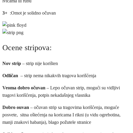
ivicama ili rubu
3+
:Omot je solidno očuvan
Ocene stripova:
Nov strip
– strip nije korišten
Odličan
– strip nema nikakvih tragova korišćenja
Veoma dobro očuvan
– Lepo očuvan strip, mogući su vidljivi
tragovi korišćenja, potpis nekadašnjeg vlasnika
Dobro ouvan
– očuvan strip sa tragovima korišćenja, moguće
posvete, sitna oštećenja na koricama I rikni (u vidu ogrebotina,
manji znakovi habanja), blago požutele stranice