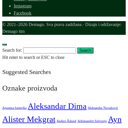
Instagram
Facebook
© 2021–2026 Demago. Sva prava zadržana.· Dizajn i održavanje:
Demago tim
Search for:
Search
Hit enter to search or ESC to close
Suggested Searches
Oznake proizvoda
Aleksandar Dima
Agustina basterika
Aleksandar Novaković
Alister Mekgrat
Ayn
Anders Åslund
Arhimandrit Sofronije