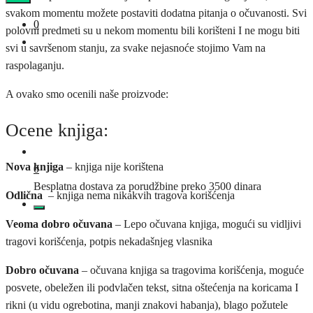
svakom momentu možete postaviti dodatna pitanja o očuvanosti. Svi
0
polovni predmeti su u nekom momentu bili korišteni I ne mogu biti
svi u savršenom stanju, za svake nejasnoće stojimo Vam na
raspolaganju.
A ovako smo ocenili naše proizvode:
Ocene knjiga:
Nova knjiga
– knjiga nije korištena
0
Besplatna dostava za porudžbine preko 3500 dinara
Odlična
– knjiga nema nikakvih tragova korišćenja
Veoma dobro očuvana
– Lepo očuvana knjiga, mogući su vidljivi
tragovi korišćenja, potpis nekadašnjeg vlasnika
Dobro očuvana
– očuvana knjiga sa tragovima korišćenja, moguće
posvete, obeležen ili podvlačen tekst, sitna oštećenja na koricama I
rikni (u vidu ogrebotina, manji znakovi habanja), blago požutele