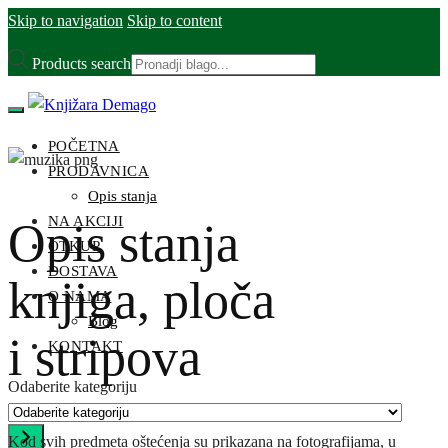
Skip to navigation
Skip to content
Products search
POČETNA
PRODAVNICA
Opis stanja
NA AKCIJI
Opis stanja
OTKUP
DOSTAVA
knjiga, ploča
O NAMA
Blog
i stripova
KONTAKT
Odaberite kategoriju
Kod svih predmeta oštećenja su prikazana na fotografijama, u