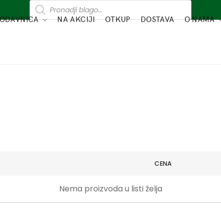
ODAVNICA
NA AKCIJI
OTKUP
DOSTAVA
O NAMA
CENA
Nema proizvoda u listi želja