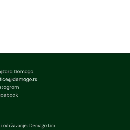
njižara Demago
ffice@demago.rs
nstagram
acebook
 i održavanje: Demago tim