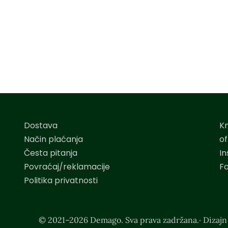
Dostava
K
Način plaćanja
o
Česta pitanja
I
Povraćaj/reklamacije
F
Politika privatnosti
© 2021–2026 Demago. Sva prava zadržana.· Dizajn