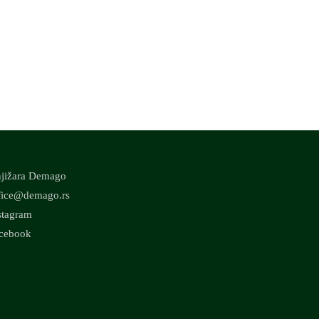
jižara Demago
fice@demago.rs
stagram
cebook