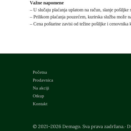
Važne napomene
– U slučaju plaćanja uplatom na račun, slanje pošiljke 
– Prilikom plaćanja pouzećem, kurirska služba može na
– Cena poštarine zavisi od težine pošiljke i cenovnika 
Početna
Prodavnica
Na akciji
Otkup
Kontakt
© 2021–2026 Demago. Sva prava zadržana.· Di