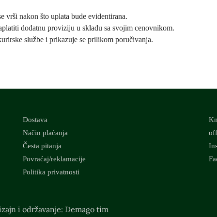
se vrši nakon što uplata bude evidentirana.
platiti dodatnu proviziju u skladu sa svojim cenovnikom.
kurirske službe i prikazuje se prilikom poručivanja.
Dostava
Kn
Način plaćanja
of
Česta pitanja
In
Povraćaj/reklamacije
Fa
Politika privatnosti
zajn i održavanje: Demago tim