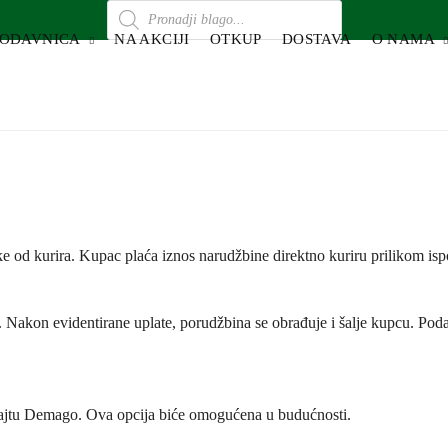
RODAVNICA
NA AKCIJI
OTKUP
DOSTAVA
O NAMA
e od kurira. Kupac plaća iznos narudžbine direktno kuriru prilikom isp
e. Nakon evidentirane uplate, porudžbina se obrađuje i šalje kupcu. Pod
 sajtu Demago. Ova opcija biće omogućena u budućnosti.