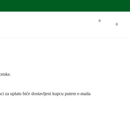
0
0
oruke.
aci za uplatu biće dostavljeni kupcu putem e-maila