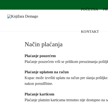
POČETNA
P
KONTAKT
Način plaćanja
Plaćanje pouzećem
Plaćanje pouzećem vrši se prilikom preuzimanja pošiljk
Plaćanje uplatom na račun
Kupac može izvršiti uplatu na račun pre slanja pošiljk
nakon porudžbine.
Plaćanje karticom
Plaćanje platnim karticama trenutno nije dostupno na