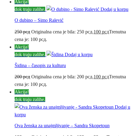
Akcija!
dok traju zalihe.
Dodaj u korpu
O dubino – Simo Ralević
250
рсд
Originalna cena je bila: 250 рсд.
100
рсд
Trenutna
cena je: 100 рсд.
Akcija!
dok traju zalihe.
Dodaj u korpu
Šidina – časopis za kulturu
200
рсд
Originalna cena je bila: 200 рсд.
100
рсд
Trenutna
cena je: 100 рсд.
Akcija!
dok traju zalihe.
Dodaj u
korpu
Ova ženska za unajmljivanje – Sandra Skopetoun