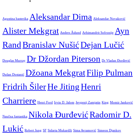
Aleksandar Dima
Agustina basterika
Aleksandar Novaković
Alister Mekgrat
Ayn
Anders Åslund
Arhimandrit Sofronije
Rand
Branislav Nušić
Dejan Lučić
Dr Džordan Piterson
Douglas Murray
Dr Vladan Đorđević
Džoana Mekgrat
Filip Pulman
Dušan Dostanić
Fridrih Šiler
He Jiting
Henri
Charriere
Henri Ford
Irvin D. Jalom
Jevgenij Zamjatin
King
Momir Janković
Nikola Đurđević
Radomir D.
Naučna fantastika
Lukić
Robert Jung
SF
Sidarta Mukardži
Sima Avramović
Simeon Djankov