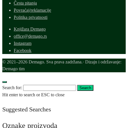
Česta pitanja
Povraćaj/reklamacije
Politika privatnosti
Knjižara Demago
office@demago.rs
Instagram
Facebook
© 2021–2026 Demago. Sva prava zadržana.· Dizajn i održavanje:
Demago tim
Search for:
Search
Hit enter to search or ESC to close
Suggested Searches
Oznake proizvoda