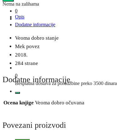
Nema na zalihama
0
Opis
Dodatne informacije
Veoma dobro stanje
Mek povez
2018.
284 strane
0
Dodatne informacije
Besplatna dostava za porudžbine preko 3500 dinara
Ocena knjige
Veoma dobro očuvana
Povezani proizvodi