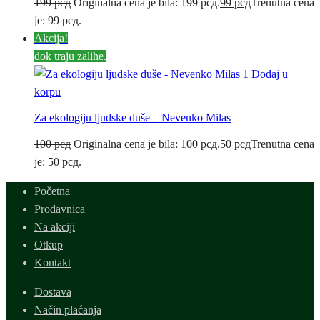
199
рсд
Originalna cena je bila: 199 рсд.
99
рсд
Trenutna cena
je: 99 рсд.
Akcija!
dok traju zalihe.
Dodaj u
korpu
Za ekologiju ljudske duše – Nevenko Milas
100
рсд
Originalna cena je bila: 100 рсд.
50
рсд
Trenutna cena
je: 50 рсд.
Početna
Prodavnica
Na akciji
Otkup
Kontakt
Dostava
Način plaćanja