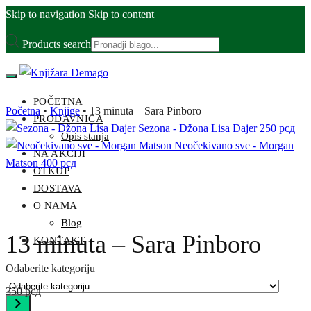
Skip to navigation
Skip to content
Products search
POČETNA
Početna
•
Knjige
•
13 minuta – Sara Pinboro
PRODAVNICA
Sezona - Džona Lisa Dajer
250
рсд
Opis stanja
Neočekivano sve - Morgan
NA AKCIJI
Matson
400
рсд
OTKUP
DOSTAVA
O NAMA
Blog
13 minuta – Sara Pinboro
KONTAKT
Odaberite kategoriju
350
рсд