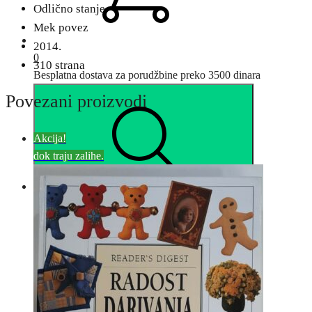
Odlično stanje
Mek povez
2014.
0
310 strana
Besplatna dostava za porudžbine preko 3500 dinara
Povezani proizvodi
Akcija!
dok traju zalihe.