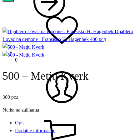
Dijablero
Lovac na demone - Fransisko H. Hagenbek
400
рсд
0
500 – Metju Kverk
300
рсд
Nema na zalihama
Opis
Dodatne informacije