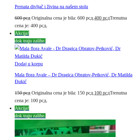
Pernata divljač i živina na našem stolu
600
рсд
Originalna cena je bila: 600 рсд.
400
рсд
Trenutna
cena je: 400 рсд.
Akcija!
dok traju zalihe.
Dodaj u korpu
Mala flora Avale – Dr Dragica Obratov-Petković, Dr Matilda
Đukić
150
рсд
Originalna cena je bila: 150 рсд.
100
рсд
Trenutna
cena je: 100 рсд.
Akcija!
dok traju zalihe.