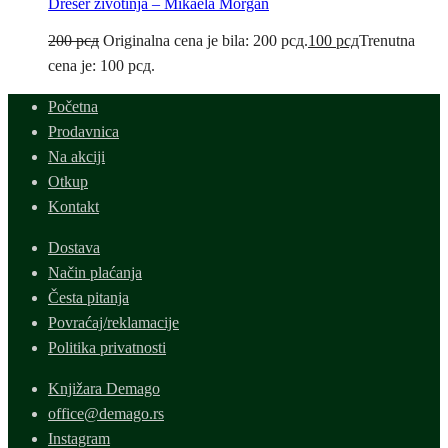
Dreser životinja – Mikaela Morgan
200
рсд
Originalna cena je bila: 200 рсд.
100
рсд
Trenutna
cena je: 100 рсд.
Početna
Prodavnica
Na akciji
Otkup
Kontakt
Dostava
Način plaćanja
Česta pitanja
Povraćaj/reklamacije
Politika privatnosti
Knjižara Demago
office@demago.rs
Instagram