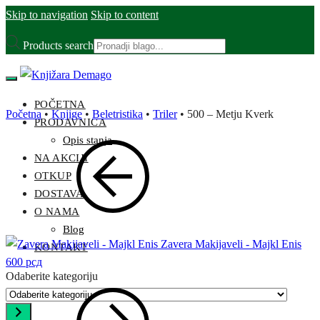
Skip to navigation
Skip to content
Products search
POČETNA
Početna
•
Knjige
•
Beletristika
•
Triler
•
500 – Metju Kverk
PRODAVNICA
Opis stanja
NA AKCIJI
OTKUP
DOSTAVA
O NAMA
Blog
Zavera Makijaveli - Majkl Enis
KONTAKT
600
рсд
Odaberite kategoriju