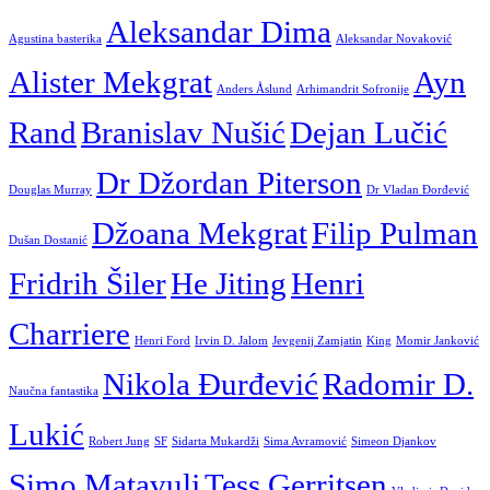
Aleksandar Dima
Agustina basterika
Aleksandar Novaković
Alister Mekgrat
Ayn
Anders Åslund
Arhimandrit Sofronije
Rand
Branislav Nušić
Dejan Lučić
Dr Džordan Piterson
Douglas Murray
Dr Vladan Đorđević
Džoana Mekgrat
Filip Pulman
Dušan Dostanić
Fridrih Šiler
He Jiting
Henri
Charriere
Henri Ford
Irvin D. Jalom
Jevgenij Zamjatin
King
Momir Janković
Nikola Đurđević
Radomir D.
Naučna fantastika
Lukić
Robert Jung
SF
Sidarta Mukardži
Sima Avramović
Simeon Djankov
Simo Matavulj
Tess Gerritsen