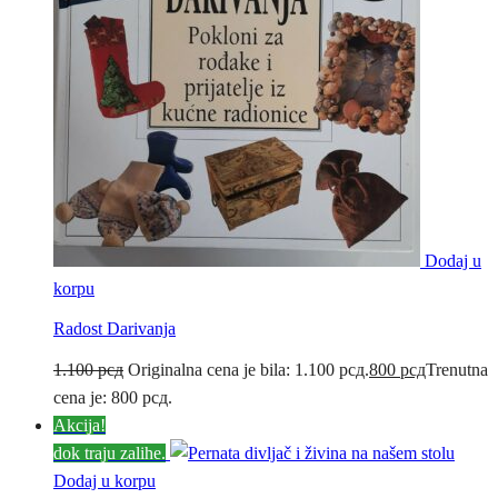
Dodaj u
korpu
Radost Darivanja
1.100
рсд
Originalna cena je bila: 1.100 рсд.
800
рсд
Trenutna
cena je: 800 рсд.
Akcija!
dok traju zalihe.
Dodaj u korpu