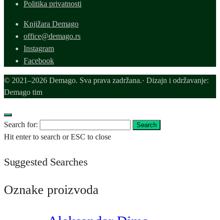
Politika privatnosti
Knjižara Demago
office@demago.rs
Instagram
Facebook
© 2021–2026 Demago. Sva prava zadržana.· Dizajn i održavanje:
Demago tim
Search for:
Search
Hit enter to search or ESC to close
Suggested Searches
Oznake proizvoda