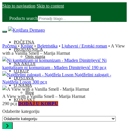
Skip to navigation
Skip to content
Products search
POČETNA
Početna
•
Knjige
•
Beletristika
•
Ljubavni / Erotski roman
•
A View
PRODAVNICA
with a Vanilla Smell – Marija Harmat
Opis stanja
Ni
NA AKCIJI
kapitalizam ni komunizam - Mladen Dimitrijević
190
рсд
OTKUP
Najdželini zalogaji -
DOSTAVA
Najdžela Loson
300
рсд
O NAMA
Blog
A View with a Vanilla Smell – Marija Harmat
KONTAKT
290
рсд
DODAJ U KORPU
Odaberite kategoriju