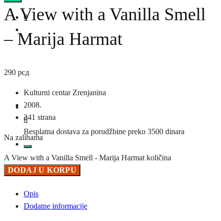
A View with a Vanilla Smell
0
– Marija Harmat
290
рсд
Kulturni centar Zrenjanina
2008.
241 strana
0
Besplatna dostava za porudžbine preko 3500 dinara
Na zalihama
A View with a Vanilla Smell - Marija Harmat količina
DODAJ U KORPU
Opis
Dodatne informacije