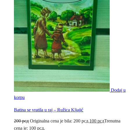
Dodaj u
korpu
Batina se vratila u raj – Ružica Kljajić
200
рсд
Originalna cena je bila: 200 рсд.
100
рсд
Trenutna
cena je: 100 рсд.