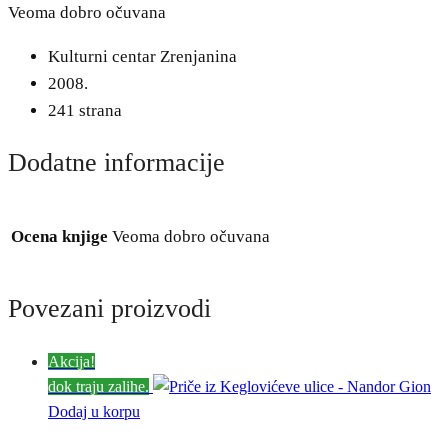
Veoma dobro očuvana
Kulturni centar Zrenjanina
2008.
241 strana
Dodatne informacije
Ocena knjige
Veoma dobro očuvana
Povezani proizvodi
Akcija!
dok traju zalihe.
Dodaj u korpu