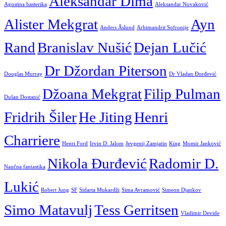
Aleksandar Dima
Agustina basterika
Aleksandar Novaković
Alister Mekgrat
Ayn
Anders Åslund
Arhimandrit Sofronije
Rand
Branislav Nušić
Dejan Lučić
Dr Džordan Piterson
Douglas Murray
Dr Vladan Đorđević
Džoana Mekgrat
Filip Pulman
Dušan Dostanić
Fridrih Šiler
He Jiting
Henri
Charriere
Henri Ford
Irvin D. Jalom
Jevgenij Zamjatin
King
Momir Janković
Nikola Đurđević
Radomir D.
Naučna fantastika
Lukić
Robert Jung
SF
Sidarta Mukardži
Sima Avramović
Simeon Djankov
Simo Matavulj
Tess Gerritsen
Vladimir Devide