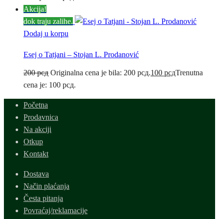
Akcija!
dok traju zalihe.
Dodaj u korpu
Esej o Tatjani – Stojan L. Prodanović
200
рсд
Originalna cena je bila: 200 рсд.
100
рсд
Trenutna
cena je: 100 рсд.
Početna
Prodavnica
Na akciji
Otkup
Kontakt
Dostava
Način plaćanja
Česta pitanja
Povraćaj/reklamacije