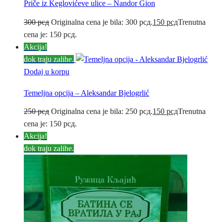
Priče iz Keglovićeve ulice – Nandor Gion
300
рсд
Originalna cena je bila: 300 рсд.
150
рсд
Trenutna
cena je: 150 рсд.
Akcija!
dok traju zalihe.
Dodaj u korpu
Temeljna opcija – Aleksandar Bjelogrlić
250
рсд
Originalna cena je bila: 250 рсд.
150
рсд
Trenutna
cena je: 150 рсд.
Akcija!
dok traju zalihe.