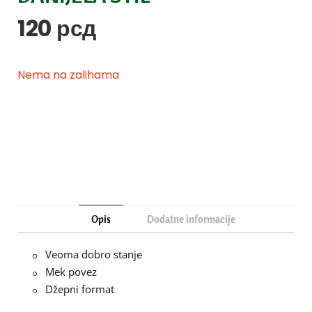
120
рсд
Nema na zalihama
Opis
Dodatne informacije
Veoma dobro stanje
Mek povez
Džepni format