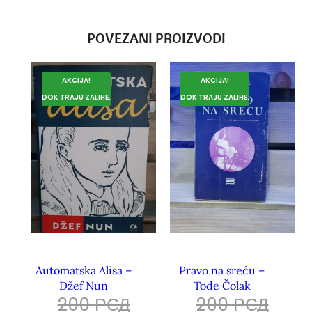
POVEZANI PROIZVODI
AKCIJA!
AKCIJA!
DOK TRAJU ZALIHE.
DOK TRAJU ZALIHE.
Automatska Alisa –
Pravo na sreću –
Džef Nun
Tode Čolak
200
РСД
200
РСД