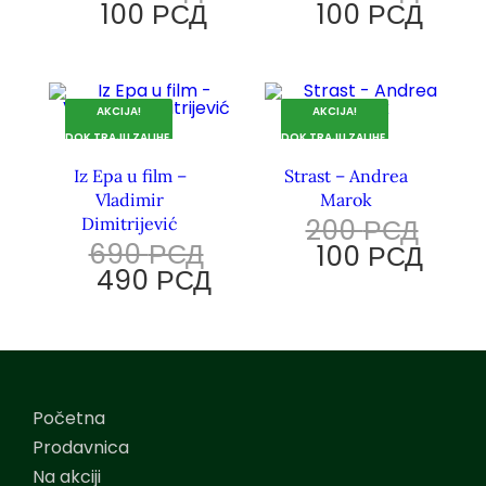
100
РСД
100
РСД
AKCIJA!
AKCIJA!
DOK TRAJU ZALIHE.
DOK TRAJU ZALIHE.
Iz Epa u film –
Strast – Andrea
Vladimir
Marok
200
РСД
Dimitrijević
690
РСД
100
РСД
490
РСД
Početna
Prodavnica
Na akciji