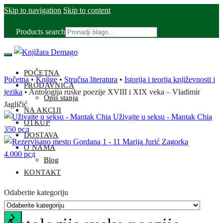
Skip to navigation
Skip to content
Products search
POČETNA
Početna
•
Knjige
•
Stručna literatura
•
Istorija i teorija književnosti i
PRODAVNICA
jezika
•
Antologija ruske poezije XVIII i XIX veka – Vladimir
Opis stanja
Jagličić
NA AKCIJI
Uživajte u seksu - Mantak Chia
OTKUP
350
рсд
DOSTAVA
Gordana 1 - 11 Marija Jurić Zagorka
O NAMA
4.000
рсд
Blog
KONTAKT
Odaberite kategoriju