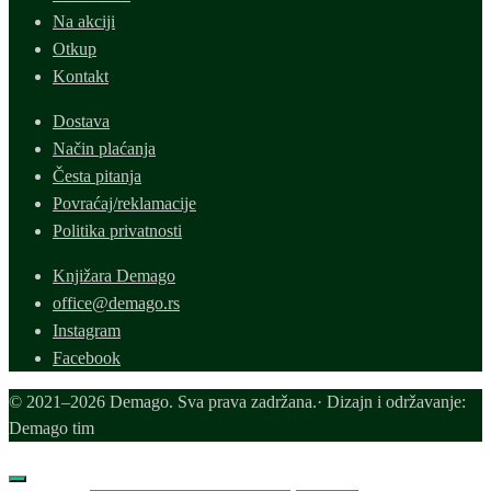
Na akciji
Otkup
Kontakt
Dostava
Način plaćanja
Česta pitanja
Povraćaj/reklamacije
Politika privatnosti
Knjižara Demago
office@demago.rs
Instagram
Facebook
© 2021–2026 Demago. Sva prava zadržana.· Dizajn i održavanje:
Demago tim