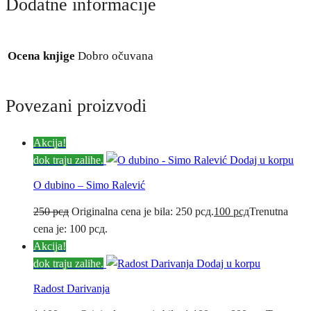
Dodatne informacije
Ocena knjige
Dobro očuvana
Povezani proizvodi
Akcija!
dok traju zalihe.
Dodaj u korpu
O dubino – Simo Ralević
250
рсд
Originalna cena je bila: 250 рсд.
100
рсд
Trenutna
cena je: 100 рсд.
Akcija!
dok traju zalihe.
Dodaj u korpu
Radost Darivanja