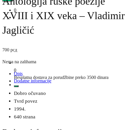
Antologija ruske poezije
0
XVIII i XIX veka – Vladimir
Jagličić
700
рсд
Nema na zalihama
0
Opis
Besplatna dostava za porudžbine preko 3500 dinara
Dodatne informacije
Dobro očuvano
Tvrd povez
1994.
640 strana