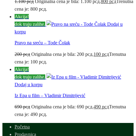
1.100
рсд
Originalna cena je bila: 1.100 рсд.
800
рсд
Trenutna
cena je: 800 рсд.
Akcija!
dok traju zalihe.
Dodaj u
korpu
Pravo na sreću – Tode Čolak
200
рсд
Originalna cena je bila: 200 рсд.
100
рсд
Trenutna
cena je: 100 рсд.
Akcija!
dok traju zalihe.
Dodaj u korpu
Iz Epa u film – Vladimir Dimitrijević
690
рсд
Originalna cena je bila: 690 рсд.
490
рсд
Trenutna
cena je: 490 рсд.
Početna
Prodavnica