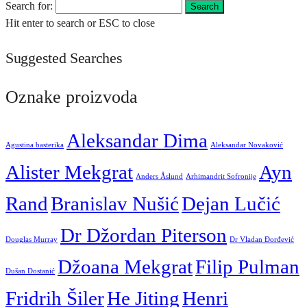
Search for:
Search
Hit enter to search or ESC to close
Suggested Searches
Oznake proizvoda
Aleksandar Dima
Agustina basterika
Aleksandar Novaković
Alister Mekgrat
Ayn
Anders Åslund
Arhimandrit Sofronije
Rand
Branislav Nušić
Dejan Lučić
Dr Džordan Piterson
Douglas Murray
Dr Vladan Đorđević
Džoana Mekgrat
Filip Pulman
Dušan Dostanić
Fridrih Šiler
He Jiting
Henri