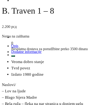
B. Traven 1 – 8
2.200
рсд
Nema na zalihama
0
Opis
Besplatna dostava za porudžbine preko 3500 dinara
Dodatne informacije
Veoma dobro stanje
Tvrd povez
Izdato 1980 godine
Naslovi/
– Lov na ljude
– Blago Sijera Madre
– Bela ruža – fleka na par stranica u donjem uglu