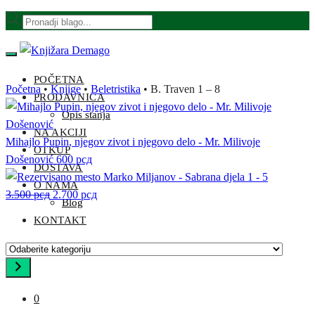
Skip
Skip
Products
to
to
search
navigation
content
POČETNA
Početna
•
Knjige
•
Beletristika
•
B. Traven 1 – 8
PRODAVNICA
Opis stanja
NA AKCIJI
Mihajlo Pupin, njegov zivot i njegovo delo - Mr. Milivoje
OTKUP
Došenović
600
рсд
DOSTAVA
Marko Miljanov - Sabrana djela 1 - 5
O NAMA
Originalna
Trenutna
3.500
рсд
2.700
рсд
Blog
cena
cena
KONTAKT
je
je:
bila:
2.700 рсд.
Odaberite
3.500 рсд.
kategoriju
0