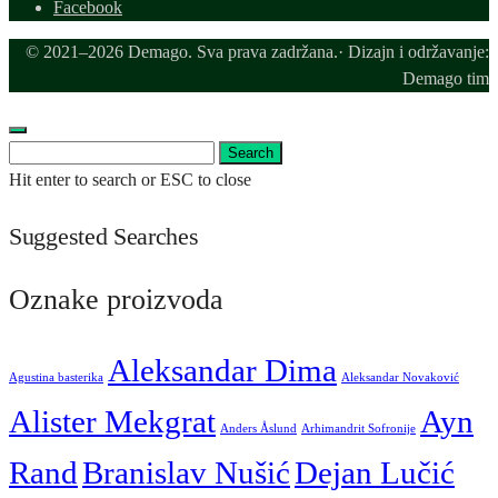
Facebook
© 2021–2026 Demago. Sva prava zadržana.· Dizajn i održavanje:
Demago tim
Search
Search
for:
Hit enter to search or ESC to close
Suggested Searches
Oznake proizvoda
Aleksandar Dima
Agustina basterika
Aleksandar Novaković
Alister Mekgrat
Ayn
Anders Åslund
Arhimandrit Sofronije
Rand
Branislav Nušić
Dejan Lučić