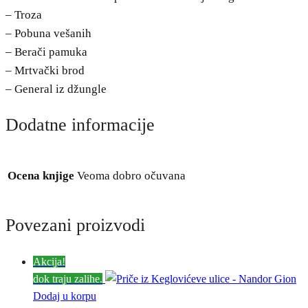
– Troza
– Pobuna vešanih
– Berači pamuka
– Mrtvački brod
– General iz džungle
Dodatne informacije
Ocena knjige
Veoma dobro očuvana
Povezani proizvodi
Akcija!
dok traju zalihe.
Dodaj u korpu