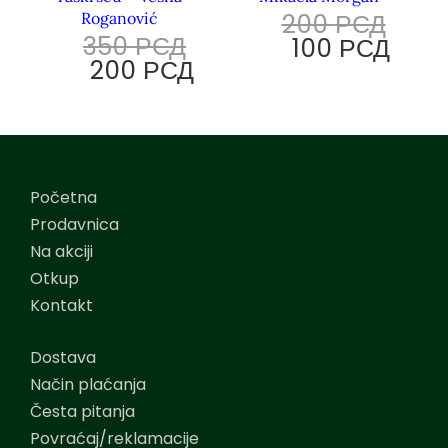
200
РСД
Roganović
350
РСД
100
РСД
200
РСД
Početna
Prodavnica
Na akciji
Otkup
Kontakt
Dostava
Način plaćanja
Česta pitanja
Povraćaj/reklamacije