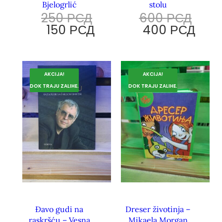
Bjelogrlić
stolu
250
РСД
600
РСД
150
РСД
400
РСД
AKCIJA!
AKCIJA!
DOK TRAJU ZALIHE.
DOK TRAJU ZALIHE.
Đavo gudi na
Dreser životinja –
raskršću – Vesna
Mikaela Morgan