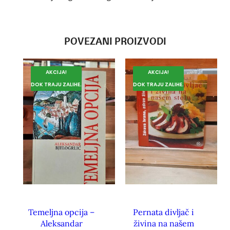
POVEZANI PROIZVODI
AKCIJA!
AKCIJA!
DOK TRAJU ZALIHE.
DOK TRAJU ZALIHE.
Temeljna opcija –
Pernata divljač i
Aleksandar
živina na našem