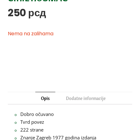
250
рсд
Nema na zalihama
Opis
Dodatne informacije
Dobro očuvano
Tvrd povez
222 strane
Znanje Zagreb 1977 godina izdanja