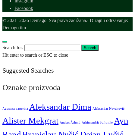
Instagram
Facebook
© 2021–2026 Demago. Sva prava zadržana.· Dizajn i održavanje:
Demago tim
Search for:
Search
Hit enter to search or ESC to close
Suggested Searches
Oznake proizvoda
Aleksandar Dima
Agustina basterika
Aleksandar Novaković
Alister Mekgrat
Ayn
Anders Åslund
Arhimandrit Sofronije
Rand
Branislav Nušić
Dejan Lučić