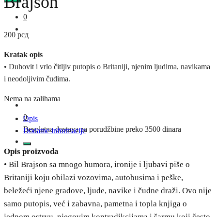
Brajson
0
200
рсд
Kratak opis
• Duhovit i vrlo čitljiv putopis o Britaniji, njenim ljudima, navikama
i neodoljivim čudima.
Nema na zalihama
0
Opis
Besplatna dostava za porudžbine preko 3500 dinara
Dodatne informacije
Opis proizvoda
• Bil Brajson sa mnogo humora, ironije i ljubavi piše o
Britaniji koju obilazi vozovima, autobusima i peške,
beležeći njene gradove, ljude, navike i čudne draži. Ovo nije
samo putopis, već i zabavna, pametna i topla knjiga o
jednom ostrvu, njegovim kontradikcijama i šarmu koji često