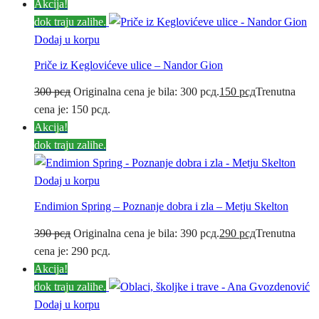
Akcija!
dok traju zalihe.
Dodaj u korpu
Priče iz Keglovićeve ulice – Nandor Gion
300
рсд
Originalna cena je bila: 300 рсд.
150
рсд
Trenutna
cena je: 150 рсд.
Akcija!
dok traju zalihe.
Dodaj u korpu
Endimion Spring – Poznanje dobra i zla – Metju Skelton
390
рсд
Originalna cena je bila: 390 рсд.
290
рсд
Trenutna
cena je: 290 рсд.
Akcija!
dok traju zalihe.
Dodaj u korpu