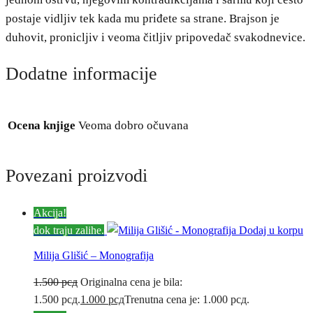
postaje vidljiv tek kada mu priđete sa strane. Brajson je
duhovit, pronicljiv i veoma čitljiv pripovedač svakodnevice.
Dodatne informacije
Ocena knjige
Veoma dobro očuvana
Povezani proizvodi
Akcija!
dok traju zalihe.
Dodaj u korpu
Milija Glišić – Monografija
1.500
рсд
Originalna cena je bila:
1.500 рсд.
1.000
рсд
Trenutna cena je: 1.000 рсд.