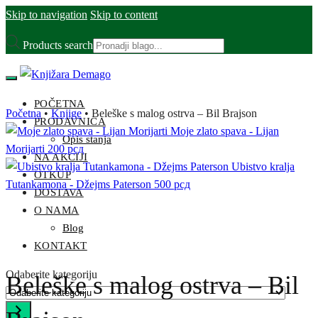
Skip to navigation
Skip to content
Products search
POČETNA
Početna
•
Knjige
•
Beleške s malog ostrva – Bil Brajson
PRODAVNICA
Moje zlato spava - Lijan
Opis stanja
Morijarti
200
рсд
NA AKCIJI
Ubistvo kralja
OTKUP
Tutankamona - Džejms Paterson
500
рсд
DOSTAVA
O NAMA
Blog
KONTAKT
Odaberite kategoriju
Beleške s malog ostrva – Bil