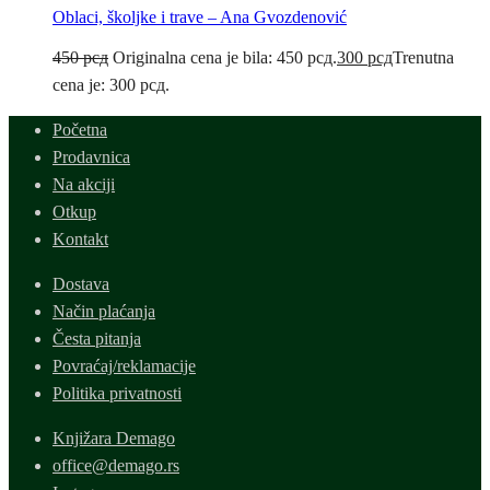
Oblaci, školjke i trave – Ana Gvozdenović
450
рсд
Originalna cena je bila: 450 рсд.
300
рсд
Trenutna
cena je: 300 рсд.
Početna
Prodavnica
Na akciji
Otkup
Kontakt
Dostava
Način plaćanja
Česta pitanja
Povraćaj/reklamacije
Politika privatnosti
Knjižara Demago
office@demago.rs