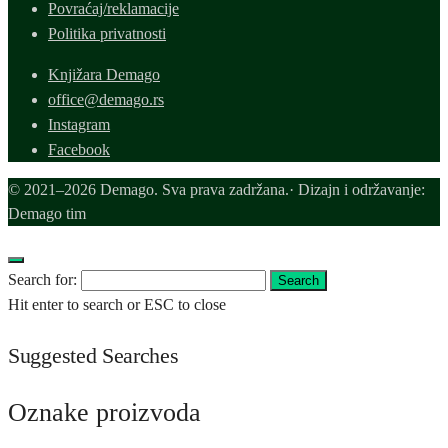
Povraćaj/reklamacije
Politika privatnosti
Knjižara Demago
office@demago.rs
Instagram
Facebook
© 2021–2026 Demago. Sva prava zadržana.· Dizajn i održavanje:
Demago tim
Search for:
Search
Hit enter to search or ESC to close
Suggested Searches
Oznake proizvoda