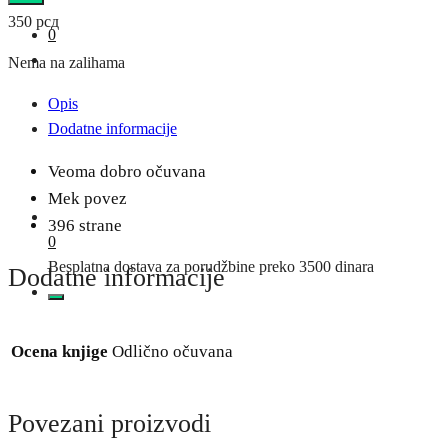
350
рсд
0
Nema na zalihama
Opis
Dodatne informacije
Veoma dobro očuvana
Mek povez
396 strane
0
Besplatna dostava za porudžbine preko 3500 dinara
Dodatne informacije
Ocena knjige
Odlično očuvana
Povezani proizvodi