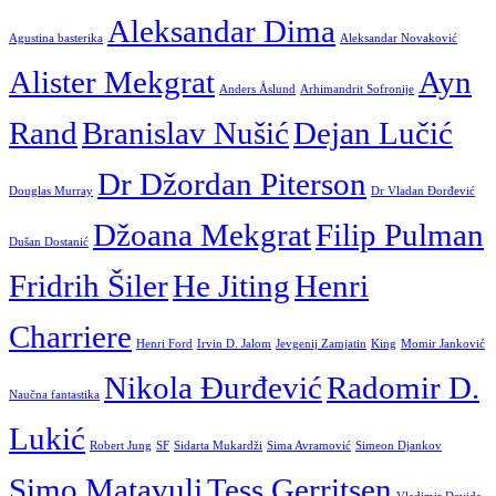
Aleksandar Dima
Agustina basterika
Aleksandar Novaković
Alister Mekgrat
Ayn
Anders Åslund
Arhimandrit Sofronije
Rand
Branislav Nušić
Dejan Lučić
Dr Džordan Piterson
Douglas Murray
Dr Vladan Đorđević
Džoana Mekgrat
Filip Pulman
Dušan Dostanić
Fridrih Šiler
He Jiting
Henri
Charriere
Henri Ford
Irvin D. Jalom
Jevgenij Zamjatin
King
Momir Janković
Nikola Đurđević
Radomir D.
Naučna fantastika
Lukić
Robert Jung
SF
Sidarta Mukardži
Sima Avramović
Simeon Djankov
Simo Matavulj
Tess Gerritsen