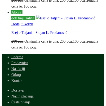
200
рсд
Originalna cena je bila: 200 рсд.
100
рсд
Trenutna
cena je: 100 рсд.
Akcija!
dok traju zalihe.
Dodaj u korpu
Esej o Tatjani – Stojan L. Prodanović
200
рсд
Originalna cena je bila: 200 рсд.
100
рсд
Trenutna
cena je: 100 рсд.
Početna
Prodavnica
Na akciji
Otkup
Kontakt
Dostava
Način plaćanja
Česta pitanja