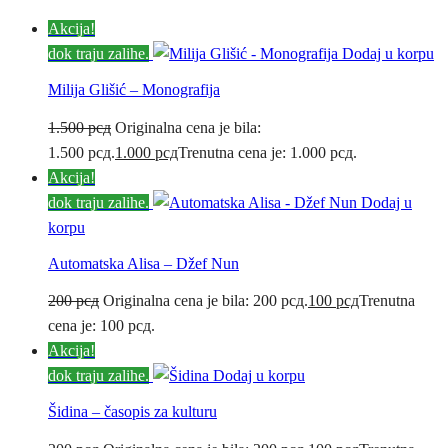
Akcija!
dok traju zalihe.
Dodaj u korpu
Milija Glišić – Monografija
1.500
рсд
Originalna cena je bila:
1.500 рсд.
1.000
рсд
Trenutna cena je: 1.000 рсд.
Akcija!
dok traju zalihe.
Dodaj u
korpu
Automatska Alisa – Džef Nun
200
рсд
Originalna cena je bila: 200 рсд.
100
рсд
Trenutna
cena je: 100 рсд.
Akcija!
dok traju zalihe.
Dodaj u korpu
Šidina – časopis za kulturu