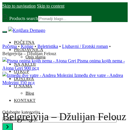
Skip to navigation
Skip to content
Products search
POČETNA
Početna
•
Knjige
•
Beletristika
•
Ljubavni / Erotski roman
•
PRODAVNICA
Belgrejvija – Džulijan Felouz
Opis stanja
Pisma onima kojih nema -
NA AKCIJI
Ajona Grej
900
рсд
OTKUP
Između dve vatre - Andrea
DOSTAVA
Molezini
350
рсд
O NAMA
Blog
KONTAKT
Odaberite kategoriju
Belgrejvija – Džulijan Felouz