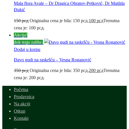
Mala flora Avale – Dr Dragica Obratov-Petković, Dr Matilda
Đukić
150
рсд
Originalna cena je bila: 150 рсд.
100
рсд
Trenutna
cena je: 100 рсд.
Akcija!
dok traju zalihe.
Dodaj u korpu
Đavo gudi na raskršću – Vesna Roganović
350
рсд
Originalna cena je bila: 350 рсд.
200
рсд
Trenutna
cena je: 200 рсд.
Početna
Prodavnica
Na akciji
Otkup
Kontakt