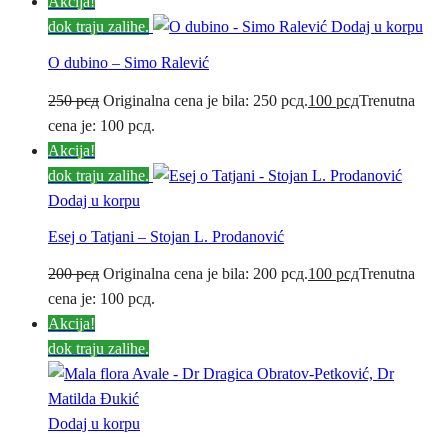
Akcija!
dok traju zalihe.
Dodaj u korpu
O dubino – Simo Ralević
250
рсд
Originalna cena je bila: 250 рсд.
100
рсд
Trenutna
cena je: 100 рсд.
Akcija!
dok traju zalihe.
Dodaj u korpu
Esej o Tatjani – Stojan L. Prodanović
200
рсд
Originalna cena je bila: 200 рсд.
100
рсд
Trenutna
cena je: 100 рсд.
Akcija!
dok traju zalihe.
Dodaj u korpu