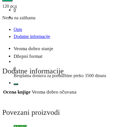
120
рсд
0
Nema na zalihama
Opis
Dodatne informacije
Veoma dobro stanje
Džepni format
0
Dodatne informacije
Besplatna dostava za porudžbine preko 3500 dinara
Ocena knjige
Veoma dobro očuvana
Povezani proizvodi