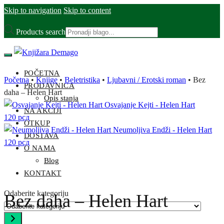
Skip to navigation
Skip to content
Products search
POČETNA
Početna
•
Knjige
•
Beletristika
•
Ljubavni / Erotski roman
•
Bez
PRODAVNICA
daha – Helen Hart
Opis stanja
Osvajanje Kejti - Helen Hart
NA AKCIJI
120
рсд
OTKUP
Neumoljiva Endži - Helen Hart
DOSTAVA
120
рсд
O NAMA
Blog
KONTAKT
Odaberite kategoriju
Bez daha – Helen Hart