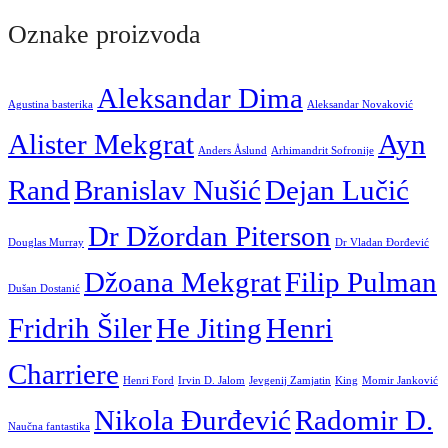
Oznake proizvoda
Aleksandar Dima
Agustina basterika
Aleksandar Novaković
Alister Mekgrat
Ayn
Anders Åslund
Arhimandrit Sofronije
Rand
Branislav Nušić
Dejan Lučić
Dr Džordan Piterson
Douglas Murray
Dr Vladan Đorđević
Džoana Mekgrat
Filip Pulman
Dušan Dostanić
Fridrih Šiler
He Jiting
Henri
Charriere
Henri Ford
Irvin D. Jalom
Jevgenij Zamjatin
King
Momir Janković
Nikola Đurđević
Radomir D.
Naučna fantastika