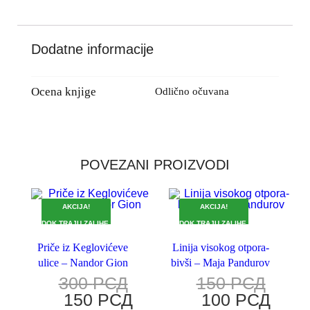
Dodatne informacije
Ocena knjige
Odlično očuvana
POVEZANI PROIZVODI
AKCIJA!
AKCIJA!
DOK TRAJU ZALIHE.
DOK TRAJU ZALIHE.
Priče iz Keglovićeve
Linija visokog otpora-
ulice – Nandor Gion
bivši – Maja Pandurov
300
РСД
150
РСД
150
РСД
100
РСД