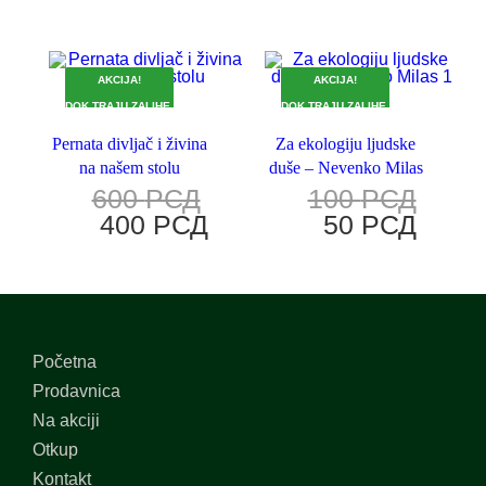
AKCIJA!
AKCIJA!
DOK TRAJU ZALIHE.
DOK TRAJU ZALIHE.
Pernata divljač i živina
Za ekologiju ljudske
na našem stolu
duše – Nevenko Milas
600
РСД
100
РСД
400
РСД
50
РСД
Početna
Prodavnica
Na akciji
Otkup
Kontakt