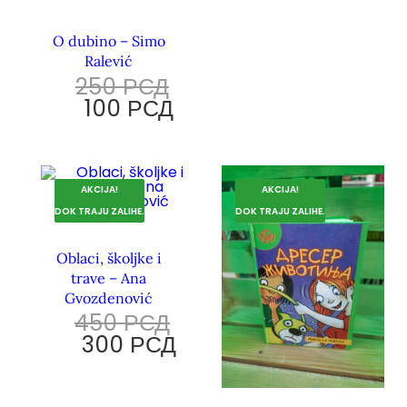
O dubino – Simo
Ralević
250
РСД
100
РСД
AKCIJA!
AKCIJA!
DOK TRAJU ZALIHE.
DOK TRAJU ZALIHE.
Oblaci, školjke i
trave – Ana
Gvozdenović
450
РСД
300
РСД