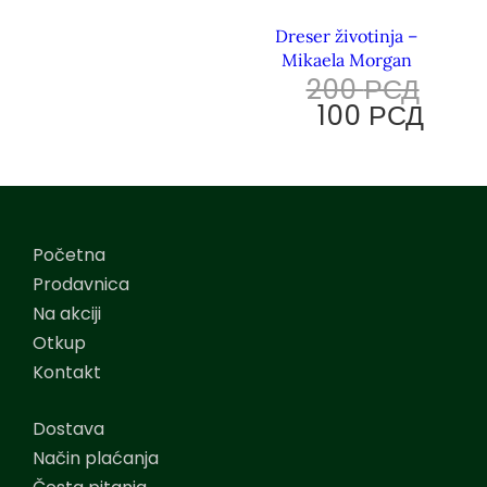
Dreser životinja –
Mikaela Morgan
200
РСД
100
РСД
Početna
Prodavnica
Na akciji
Otkup
Kontakt
Dostava
Način plaćanja