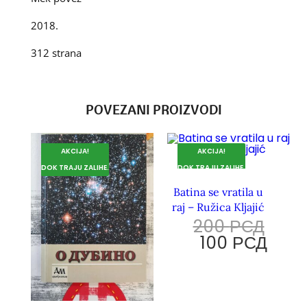
2018.
312 strana
POVEZANI PROIZVODI
AKCIJA!
AKCIJA!
DOK TRAJU ZALIHE.
DOK TRAJU ZALIHE.
Batina se vratila u
raj – Ružica Kljajić
200
РСД
100
РСД