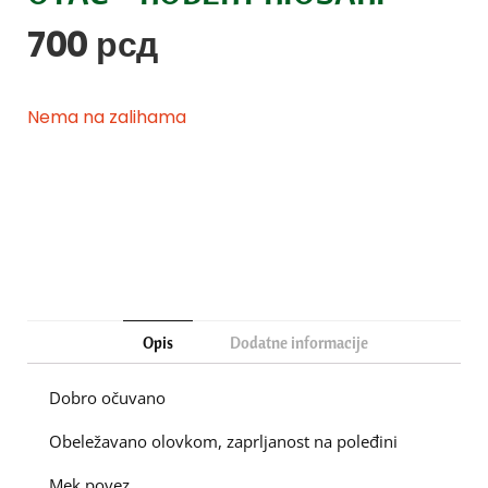
700
рсд
Nema na zalihama
Opis
Dodatne informacije
Dobro očuvano
Obeležavano olovkom, zaprljanost na poleđini
Mek povez