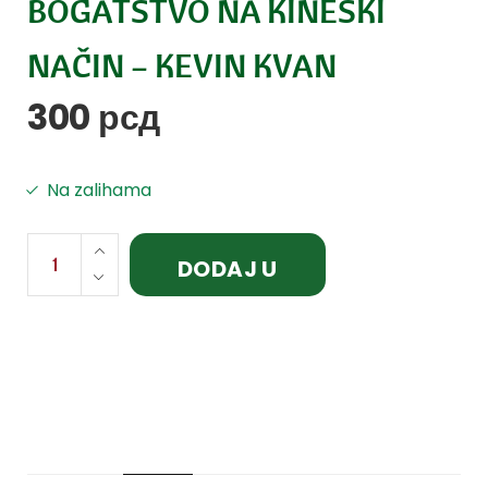
BOGATSTVO NA KINESKI
NAČIN – KEVIN KVAN
300
рсд
Na zalihama
DODAJ U
KORPU