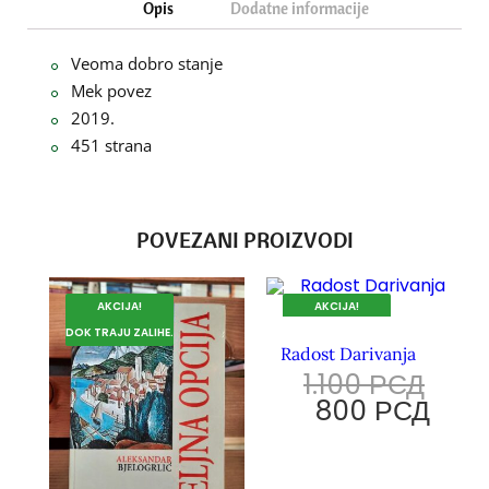
Opis
Dodatne informacije
Veoma dobro stanje
Mek povez
2019.
451 strana
POVEZANI PROIZVODI
AKCIJA!
AKCIJA!
DOK TRAJU ZALIHE.
DOK TRAJU ZALIHE.
Radost Darivanja
1.100
РСД
800
РСД