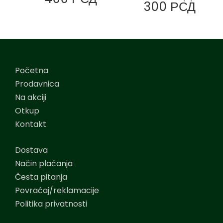
300
РСД
Početna
Prodavnica
Na akciji
Otkup
Kontakt
Dostava
Način plaćanja
Česta pitanja
Povraćaj/reklamacije
Politika privatnosti