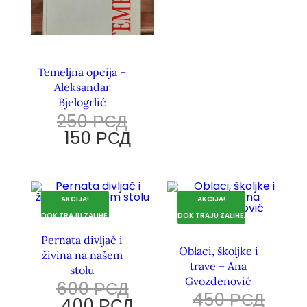
Temeljna opcija –
Aleksandar
Bjelogrlić
250
РСД
150
РСД
AKCIJA!
AKCIJA!
DOK TRAJU ZALIHE.
DOK TRAJU ZALIHE.
Pernata divljač i
Oblaci, školjke i
živina na našem
trave – Ana
stolu
Gvozdenović
600
РСД
450
РСД
400
РСД