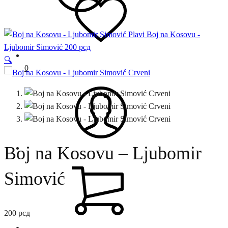
Boj na Kosovu -
Ljubomir Simović
200
рсд
🔍
0
Boj na Kosovu – Ljubomir
Simović
200
рсд