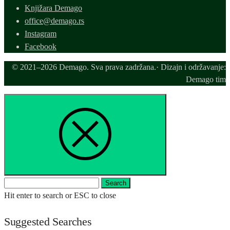
Knjižara Demago
office@demago.rs
Instagram
Facebook
© 2021–2026 Demago. Sva prava zadržana.· Dizajn i održavanje:
Demago tim
Search
Search
for:
Hit enter to search or ESC to close
Suggested Searches