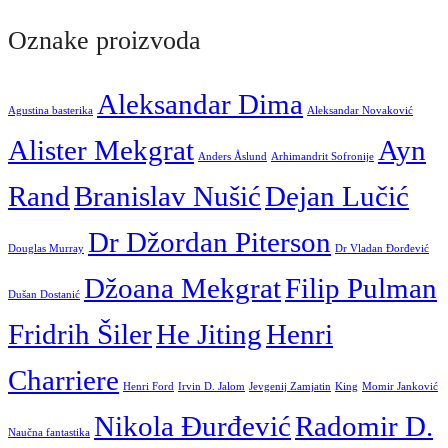
Oznake proizvoda
Aleksandar Dima
Agustina basterika
Aleksandar Novaković
Alister Mekgrat
Ayn
Anders Åslund
Arhimandrit Sofronije
Rand
Branislav Nušić
Dejan Lučić
Dr Džordan Piterson
Douglas Murray
Dr Vladan Đorđević
Džoana Mekgrat
Filip Pulman
Dušan Dostanić
Fridrih Šiler
He Jiting
Henri
Charriere
Henri Ford
Irvin D. Jalom
Jevgenij Zamjatin
King
Momir Janković
Nikola Đurđević
Radomir D.
Naučna fantastika