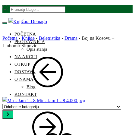
Skip
Skip
Products
to
to
search
navigation
content
POČETNA
Početna
•
Knjige
•
Beletristika
•
Drama
•
Boj na Kosovu –
PRODAVNICA
Ljubomir Simović
Opis stanja
NA AKCIJI
OTKUP
DOSTAVA
O NAMA
Blog
KONTAKT
Mir - Jam 1 - 8
4.000
рсд
Odaberite
kategoriju