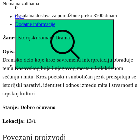
Nema na zalihama
0
Besplatna dostava za porudžbine preko 3500 dinara
Opis
Dodatne informacije
Žanr:
Istorijski roman/ Drama
Opis:
Dramsko delo koje kroz savremenu interpretaciju obrađuje
temu Kosovskog boja i njegovog mesta u kolektivnom
sećanju i mitu. Kroz poetski i simboličan jezik preispituju se
istorijski narativi, identitet i odnos između mita i stvarnosti u
srpskoj kulturi.
Stanje: Dobro očuvano
Lokacija: 13/1
Povezani proizvodi