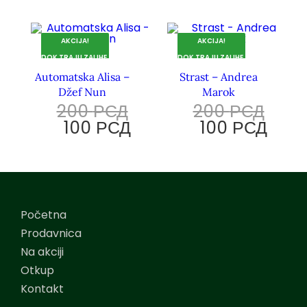
AKCIJA!
AKCIJA!
DOK TRAJU ZALIHE.
DOK TRAJU ZALIHE.
Automatska Alisa –
Strast – Andrea
Džef Nun
Marok
200
РСД
200
РСД
100
РСД
100
РСД
Početna
Prodavnica
Na akciji
Otkup
Kontakt