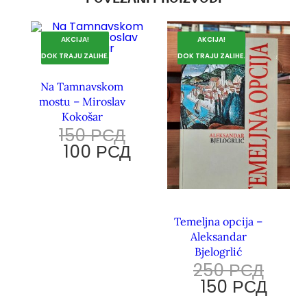
AKCIJA!
AKCIJA!
DOK TRAJU ZALIHE.
DOK TRAJU ZALIHE.
Na Tamnavskom
mostu – Miroslav
Kokošar
150
РСД
100
РСД
Temeljna opcija –
Aleksandar
Bjelogrlić
250
РСД
150
РСД