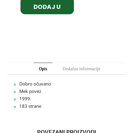
DODAJ U
KORPU
Opis
Dodatne informacije
Dobro očuvano
Mek povez
1999.
183 strane
POVEZANI PROIZVODI