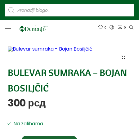
0
0
BULEVAR SUMRAKA – BOJAN
BOSILJČIĆ
300
рсд
Na zalihama