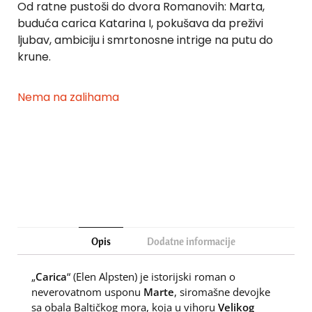
Od ratne pustoši do dvora Romanovih: Marta,
buduća carica Katarina I, pokušava da preživi
ljubav, ambiciju i smrtonosne intrige na putu do
krune.
Nema na zalihama
Opis
Dodatne informacije
„
Carica
“ (Elen Alpsten) je istorijski roman o
neverovatnom usponu
Marte
, siromašne devojke
sa obala Baltičkog mora, koja u vihoru
Velikog