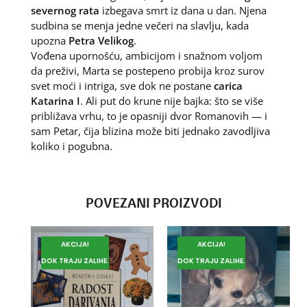
severnog rata
izbegava smrt iz dana u dan. Njena
sudbina se menja jedne večeri na slavlju, kada
upozna
Petra Velikog
.
Vođena upornošću, ambicijom i snažnom voljom
da preživi, Marta se postepeno probija kroz surov
svet moći i intriga, sve dok ne postane
carica
Katarina I
. Ali put do krune nije bajka: što se više
približava vrhu, to je opasniji dvor Romanovih — i
sam Petar, čija blizina može biti jednako zavodljiva
koliko i pogubna.
POVEZANI PROIZVODI
AKCIJA!
AKCIJA!
DOK TRAJU ZALIHE.
DOK TRAJU ZALIHE.