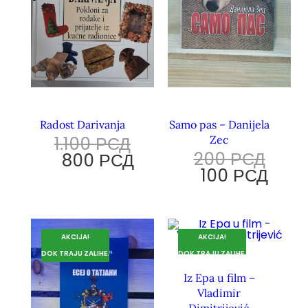
Radost Darivanja
Samo pas – Danijela
1.100
РСД
Zec
200
РСД
800
РСД
100
РСД
AKCIJA!
AKCIJA!
DOK TRAJU ZALIHE.
DOK TRAJU ZALIHE.
Iz Epa u film –
Vladimir
Dimitrijević