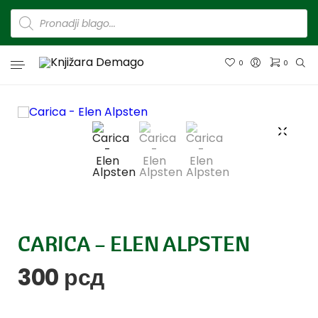
0
0
CARICA – ELEN ALPSTEN
300
рсд