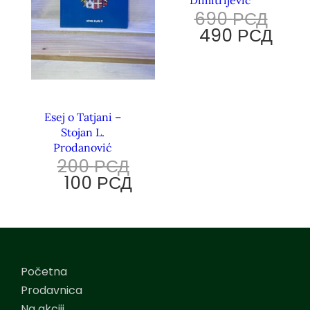
690
РСД
490
РСД
Esej o Tatjani –
Stojan L.
Prodanović
200
РСД
100
РСД
Početna
Prodavnica
Na akciji