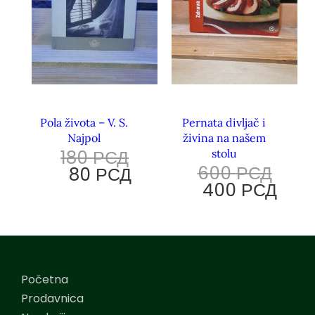
Pola života – V. S.
Pernata divljač i
Najpol
živina na našem
180
РСД
stolu
600
РСД
80
РСД
400
РСД
Početna
Prodavnica