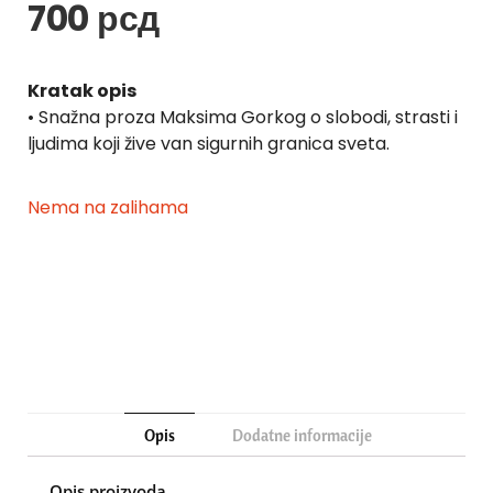
700
рсд
Kratak opis
• Snažna proza Maksima Gorkog o slobodi, strasti i
ljudima koji žive van sigurnih granica sveta.
Nema na zalihama
Opis
Dodatne informacije
Opis proizvoda