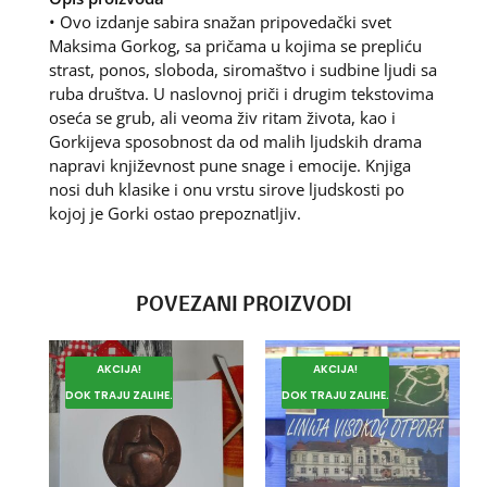
• Ovo izdanje sabira snažan pripovedački svet
Maksima Gorkog, sa pričama u kojima se prepliću
strast, ponos, sloboda, siromaštvo i sudbine ljudi sa
ruba društva. U naslovnoj priči i drugim tekstovima
oseća se grub, ali veoma živ ritam života, kao i
Gorkijeva sposobnost da od malih ljudskih drama
napravi književnost pune snage i emocije. Knjiga
nosi duh klasike i onu vrstu sirove ljudskosti po
kojoj je Gorki ostao prepoznatljiv.
POVEZANI PROIZVODI
AKCIJA!
AKCIJA!
DOK TRAJU ZALIHE.
DOK TRAJU ZALIHE.