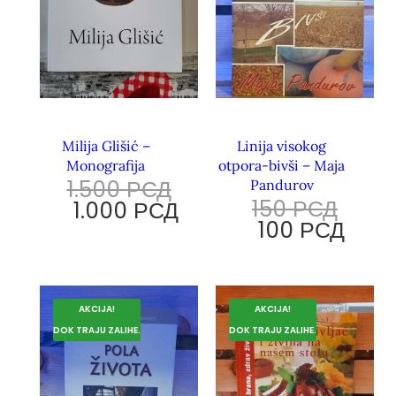
Milija Glišić –
Linija visokog
Monografija
otpora-bivši – Maja
1.500
РСД
Pandurov
150
РСД
1.000
РСД
100
РСД
AKCIJA!
AKCIJA!
DOK TRAJU ZALIHE.
DOK TRAJU ZALIHE.