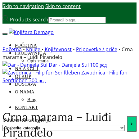
Skip to navigation
Skip to content
Products search
POČETNA
Početna
•
Knjige
•
Književnost
•
Pripovetke / priče
•
Crna
PRODAVNICA
marama – Luiđi Pirandelo
Opis stanja
Dar - Danijela Stil
100
рсд
NA AKCIJI
Zavodnica - Filip fon
OTKUP
Senftleben
300
рсд
DOSTAVA
O NAMA
Blog
KONTAKT
Crna marama – Luiđi
Odaberite kategoriju
Pirandelo