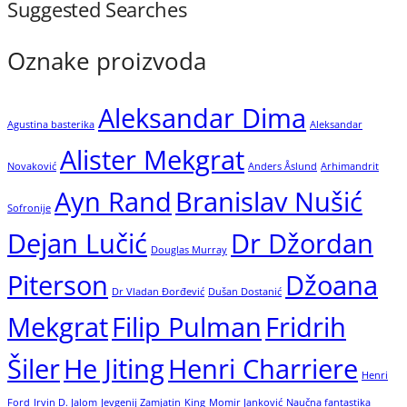
Suggested Searches
Oznake proizvoda
Aleksandar Dima
Agustina basterika
Aleksandar
Alister Mekgrat
Novaković
Anders Åslund
Arhimandrit
Ayn Rand
Branislav Nušić
Sofronije
Dejan Lučić
Dr Džordan
Douglas Murray
Piterson
Džoana
Dr Vladan Đorđević
Dušan Dostanić
Mekgrat
Filip Pulman
Fridrih
Šiler
He Jiting
Henri Charriere
Henri
Ford
Irvin D. Jalom
Jevgenij Zamjatin
King
Momir Janković
Naučna fantastika