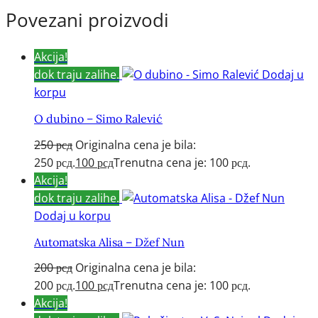
Povezani proizvodi
Akcija!
dok traju zalihe.
Dodaj u
korpu
O dubino – Simo Ralević
250
рсд
Originalna cena je bila:
250 рсд.
100
рсд
Trenutna cena je: 100 рсд.
Akcija!
dok traju zalihe.
Dodaj u korpu
Automatska Alisa – Džef Nun
200
рсд
Originalna cena je bila:
200 рсд.
100
рсд
Trenutna cena je: 100 рсд.
Akcija!