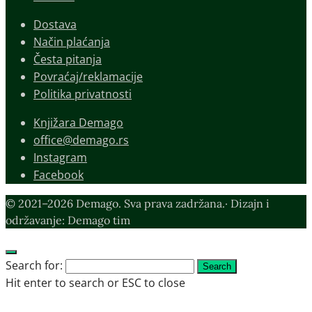
Dostava
Način plaćanja
Česta pitanja
Povraćaj/reklamacije
Politika privatnosti
Knjižara Demago
office@demago.rs
Instagram
Facebook
© 2021–2026 Demago. Sva prava zadržana.· Dizajn i
održavanje: Demago tim
Search for:
Search
Hit enter to search or ESC to close