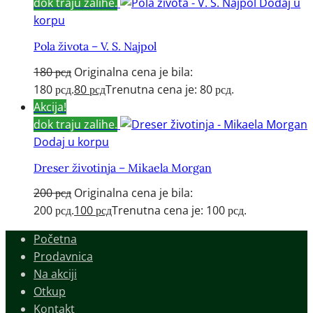
dok traju zalihe.
Dodaj u
korpu
Pola života – V. S. Najpol
180
рсд
Originalna cena je bila:
180 рсд.
80
рсд
Trenutna cena je: 80 рсд.
Akcija!
dok traju zalihe.
Dodaj u korpu
Dreser životinja – Mikaela Morgan
200
рсд
Originalna cena je bila:
200 рсд.
100
рсд
Trenutna cena je: 100 рсд.
Početna
Prodavnica
Na akciji
Otkup
Kontakt