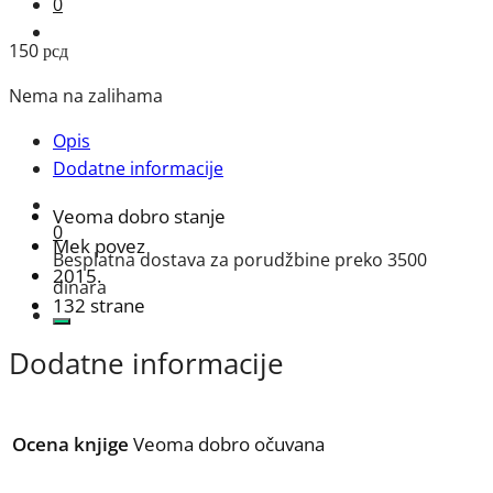
0
150
рсд
Nema na zalihama
Opis
Dodatne informacije
Veoma dobro stanje
0
Mek povez
Besplatna dostava za porudžbine preko 3500
2015.
dinara
132 strane
Dodatne informacije
Ocena knjige
Veoma dobro očuvana