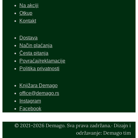
Na akciji
Otkup
Kontakt
Dostava
Način plaćanja
Česta pitanja
Povraćaj/reklamacije
Politika privatnosti
Knjižara Demago
office@demago.rs
Instagram
Facebook
© 2021–2026 Demago. Sva prava zadržana.· Dizajn i
održavanje: Demago tim