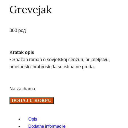
Grevejak
300
рсд
Kratak opis
• Snažan roman o sovjetskoj cenzuri, prijateljstvu,
umetnosti i hrabrosti da se istina ne preda.
Na zalihama
DODAJ U KORPU
Opis
Dodatne informacije