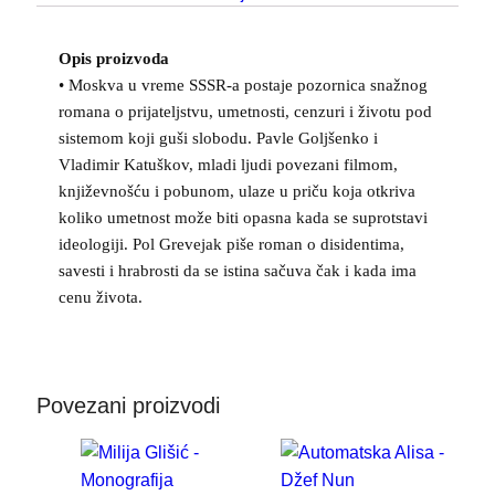
Opis proizvoda
• Moskva u vreme SSSR-a postaje pozornica snažnog
romana o prijateljstvu, umetnosti, cenzuri i životu pod
sistemom koji guši slobodu. Pavle Goljšenko i
Vladimir Katuškov, mladi ljudi povezani filmom,
književnošću i pobunom, ulaze u priču koja otkriva
koliko umetnost može biti opasna kada se suprotstavi
ideologiji. Pol Grevejak piše roman o disidentima,
savesti i hrabrosti da se istina sačuva čak i kada ima
cenu života.
Povezani proizvodi