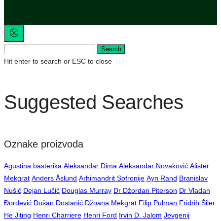
Search
Hit enter to search or ESC to close
Suggested Searches
Oznake proizvoda
Agustina basterika
Aleksandar Dima
Aleksandar Novaković
Alister
Mekgrat
Anders Åslund
Arhimandrit Sofronije
Ayn Rand
Branislav
Nušić
Dejan Lučić
Douglas Murray
Dr Džordan Piterson
Dr Vladan
Đorđević
Dušan Dostanić
Džoana Mekgrat
Filip Pulman
Fridrih Šiler
He Jiting
Henri Charriere
Henri Ford
Irvin D. Jalom
Jevgenij