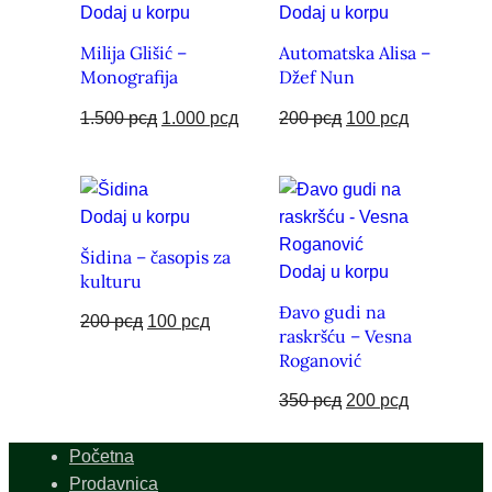
Dodaj u korpu
Dodaj u korpu
Milija Glišić –
Automatska Alisa –
Monografija
Džef Nun
1.500
рсд
1.000
рсд
200
рсд
100
рсд
Dodaj u korpu
Šidina – časopis za
Dodaj u korpu
kulturu
Đavo gudi na
200
рсд
100
рсд
raskršću – Vesna
Roganović
350
рсд
200
рсд
Početna
Prodavnica