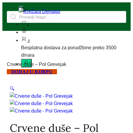
0
0
Besplatna dostava za porudžbine preko 3500
dinara
Crvene duše – Pol Grevejak
DODAJ U KORPU
🔍
Crvene duše – Pol