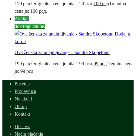
150
рсд
Originalna cena je bila: 150 рсд.
100
рсд
Trenutna
cena je: 100 рсд.
Akcija!
dok traju zalihe.
Dodaj u
korpu
Ova ženska za unajmljivanje – Sandra Skopetoun
199
рсд
Originalna cena je bila: 199 рсд.
99
рсд
Trenutna cena
je: 99 рсд.
Početna
Prodavnica
Na akciji
Otkup
Kontakt
Dostava
Način plaćanja