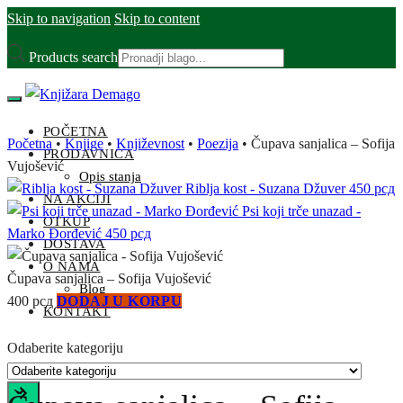
Skip to navigation
Skip to content
Products search
POČETNA
Početna
•
Knjige
•
Književnost
•
Poezija
•
Čupava sanjalica – Sofija
PRODAVNICA
Vujošević
Opis stanja
Riblja kost - Suzana Džuver
450
рсд
NA AKCIJI
Psi koji trče unazad -
OTKUP
Marko Đorđević
450
рсд
DOSTAVA
O NAMA
Čupava sanjalica – Sofija Vujošević
Blog
400
рсд
DODAJ U KORPU
KONTAKT
Odaberite kategoriju