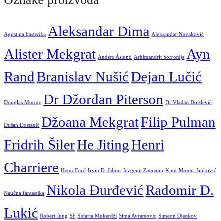
Aleksandar Dima
Agustina basterika
Aleksandar Novaković
Alister Mekgrat
Ayn
Anders Åslund
Arhimandrit Sofronije
Rand
Branislav Nušić
Dejan Lučić
Dr Džordan Piterson
Douglas Murray
Dr Vladan Đorđević
Džoana Mekgrat
Filip Pulman
Dušan Dostanić
Fridrih Šiler
He Jiting
Henri
Charriere
Henri Ford
Irvin D. Jalom
Jevgenij Zamjatin
King
Momir Janković
Nikola Đurđević
Radomir D.
Naučna fantastika
Lukić
Robert Jung
SF
Sidarta Mukardži
Sima Avramović
Simeon Djankov