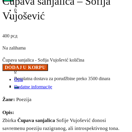
Čupava sanjalica – Sofija
0
Vujošević
400
рсд
Na zalihama
Čupava sanjalica - Sofija Vujošević količina
DODAJ U KORPU
0
Besplatna dostava za porudžbine preko 3500 dinara
Opis
Dodatne informacije
Žanr:
Poezija
Opis:
Zbirka
Čupava sanjalica
Sofije Vujošević donosi
savremenu poeziju razigranog, ali introspektivnog tona.