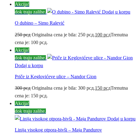
Akcija!
dok traju zalihe.
Dodaj u korpu
O dubino – Simo Ralević
250
рсд
Originalna cena je bila: 250 рсд.
100
рсд
Trenutna
cena je: 100 рсд.
Akcija!
dok traju zalihe.
Dodaj u korpu
Priče iz Keglovićeve ulice – Nandor Gion
300
рсд
Originalna cena je bila: 300 рсд.
150
рсд
Trenutna
cena je: 150 рсд.
Akcija!
dok traju zalihe.
Dodaj u korpu
Linija visokog otpora-bivši – Maja Pandurov