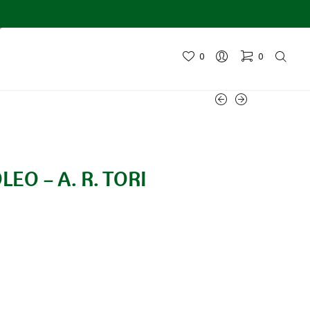
0
0
LEO – A. R. TORI