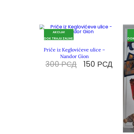
AKCIJA!
DOK TRAJU ZALIHE.
DOK
Priče iz Keglovićeve ulice –
Nandor Gion
300
РСД
150
РСД