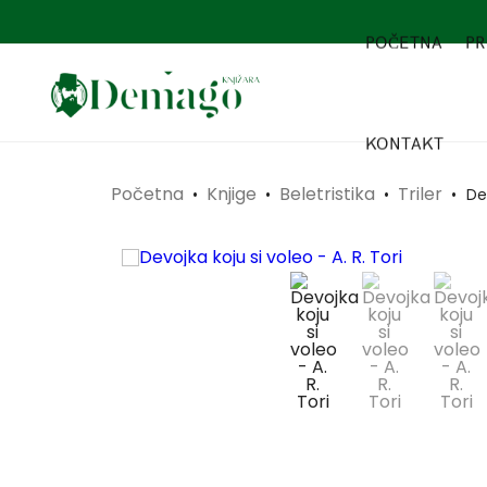
POČETNA
PR
KONTAKT
Početna
Knjige
Beletristika
Triler
•
•
•
•
Dev