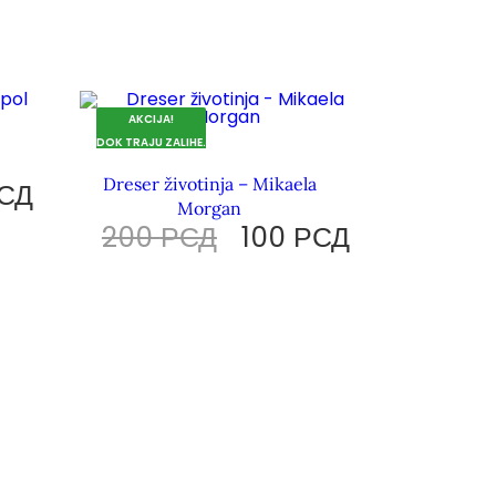
AKCIJA!
DOK TRAJU ZALIHE.
Dreser životinja – Mikaela
СД
Morgan
200
РСД
100
РСД