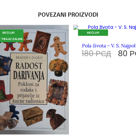
POVEZANI PROIZVODI
AKCIJA!
AKCIJA!
 TRAJU ZALIHE.
DOK TRAJU ZALIHE.
Pola života – V. S. Najpol
180
РСД
80
Р