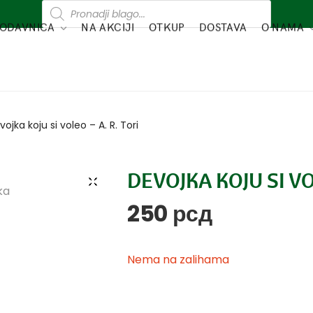
ODAVNICA
NA AKCIJI
OTKUP
DOSTAVA
O NAMA
ojka koju si voleo – A. R. Tori
DEVOJKA KOJU SI VO
250
рсд
Nema na zalihama