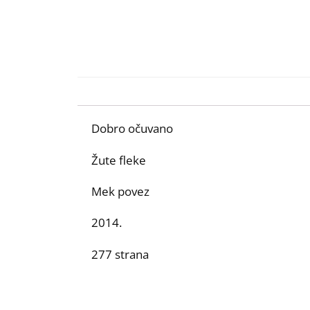
Dobro očuvano
Žute fleke
Mek povez
2014.
277 strana