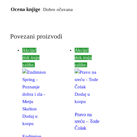
Ocena knjige
Dobro očuvana
Povezani proizvodi
Akcija!
Akcija!
dok traju
dok traju
zalihe.
zalihe.
Dodaj u
korpu
Pravo na
Dodaj u
sreću – Tode
korpu
Čolak
Endimion