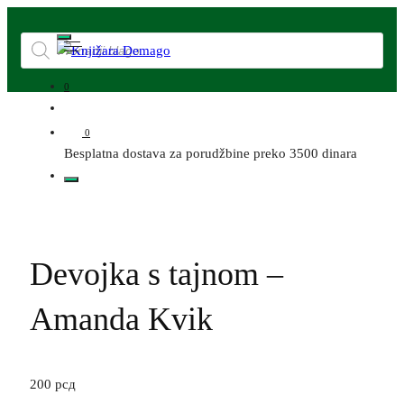
0
0
Besplatna dostava za porudžbine preko 3500 dinara
Devojka s tajnom –
Amanda Kvik
200
рсд