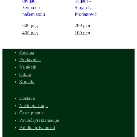
divljač i
Tatjani –
živina na
Stojan L.
našem stolu
Prodanović
600
рсд
200
рсд
400
рсд
100
рсд
Početna
Prodavnica
Na akciji
Otkup
Kontakt
Dostava
Način plaćanja
Česta pitanja
Povraćaj/reklamacije
Politika privatnosti