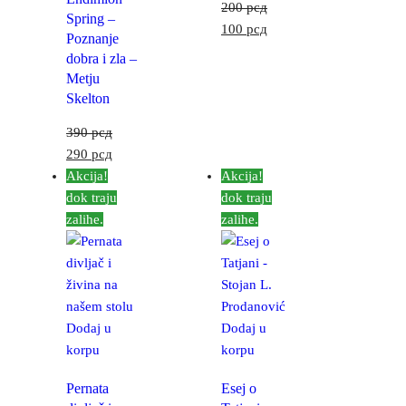
200
рсд
Spring –
100
рсд
Poznanje
dobra i zla –
Metju
Skelton
390
рсд
290
рсд
Akcija!
Akcija!
dok traju
dok traju
zalihe.
zalihe.
Dodaj u
Dodaj u
korpu
korpu
Pernata
Esej o