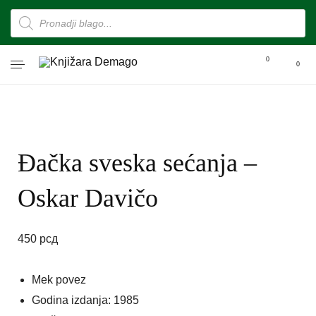
0
0
Đačka sveska sećanja –
Oskar Davičo
450
рсд
Mek povez
Godina izdanja: 1985