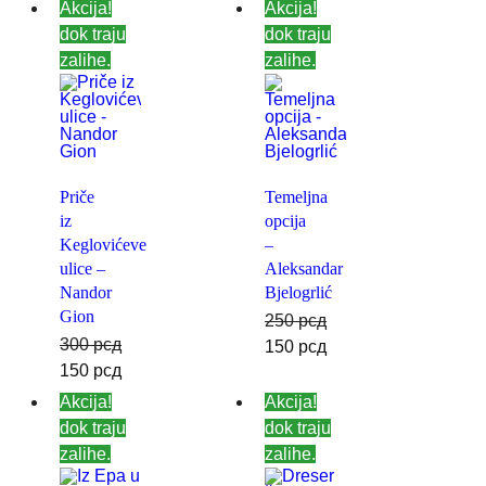
Akcija!
Akcija!
dok traju
dok traju
zalihe.
zalihe.
Priče
Temeljna
iz
opcija
Keglovićeve
–
ulice –
Aleksandar
Nandor
Bjelogrlić
Gion
250
рсд
300
рсд
150
рсд
150
рсд
Akcija!
Akcija!
dok traju
dok traju
zalihe.
zalihe.