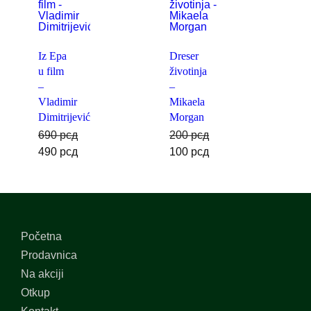
Iz Epa
Dreser
u film
životinja
–
–
Vladimir
Mikaela
Dimitrijević
Morgan
690
рсд
200
рсд
490
рсд
100
рсд
Početna
Prodavnica
Na akciji
Otkup