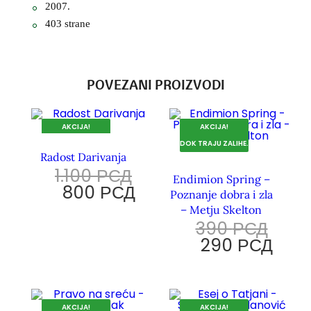
2007.
403 strane
POVEZANI PROIZVODI
AKCIJA!
AKCIJA!
DOK TRAJU ZALIHE.
DOK TRAJU ZALIHE.
Radost Darivanja
1.100
РСД
Endimion Spring –
800
РСД
Poznanje dobra i zla
– Metju Skelton
390
РСД
290
РСД
AKCIJA!
AKCIJA!