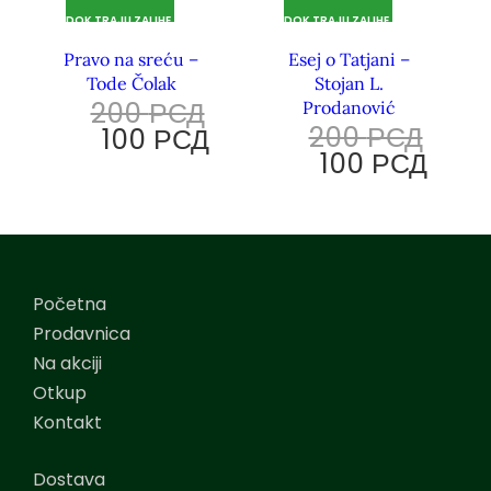
DOK TRAJU ZALIHE.
DOK TRAJU ZALIHE.
Pravo na sreću –
Esej o Tatjani –
Tode Čolak
Stojan L.
200
РСД
Prodanović
200
РСД
100
РСД
100
РСД
Početna
Prodavnica
Na akciji
Otkup
Kontakt
Dostava