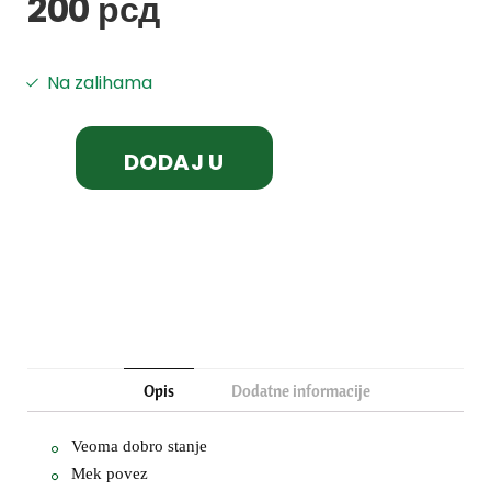
200
рсд
Na zalihama
DODAJ U
KORPU
Opis
Dodatne informacije
Veoma dobro stanje
Mek povez