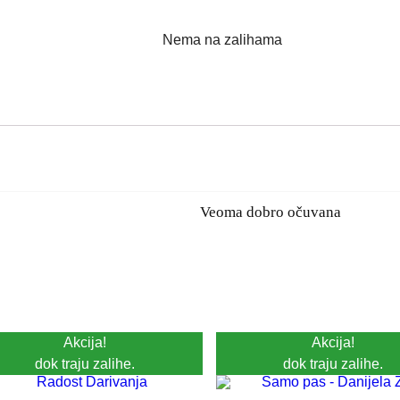
Nema na zalihama
Veoma dobro očuvana
Akcija!
Akcija!
dok traju zalihe.
dok traju zalihe.