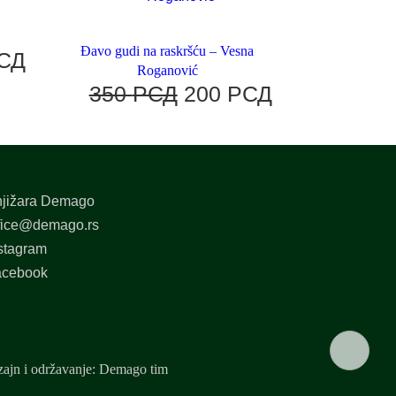
Đavo gudi na raskršću – Vesna
СД
Roganović
350
РСД
200
РСД
jižara Demago
fice@demago.rs
stagram
acebook
ajn i održavanje: Demago tim