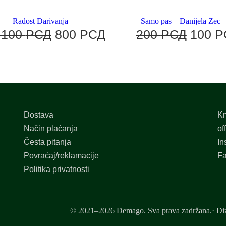
Radost Darivanja
Samo pas – Danijela Zec
.100
РСД
800
РСД
200
РСД
100
Р
Dostava
Kn
Način plaćanja
of
Česta pitanja
In
Povraćaj/reklamacije
F
Politika privatnosti
© 2021–2026 Demago. Sva prava zadržana.· Diz