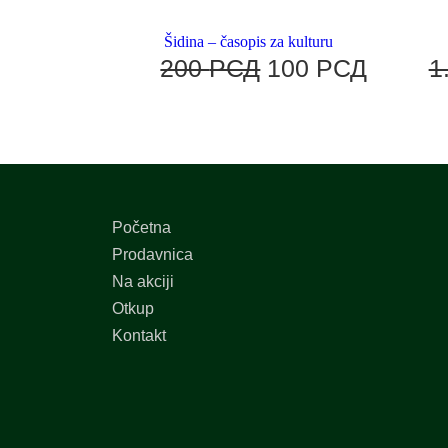
Šidina – časopis za kulturu
200
РСД
100
РСД
1
Početna
Prodavnica
Na akciji
Otkup
Kontakt