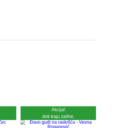
Akcija!
dok traju zalihe.