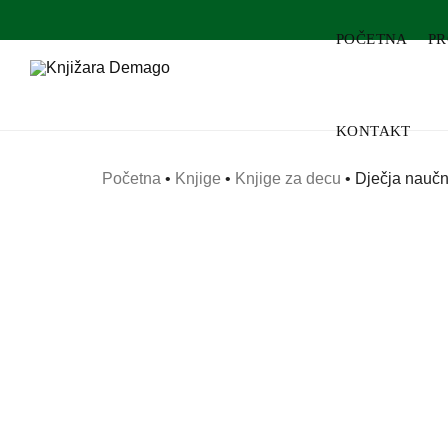
POČETNA
P
KONTAKT
Početna
•
Knjige
•
Knjige za decu
•
Dječja naučn