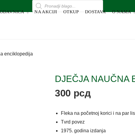
RODAVNICA
NA AKCIJI
OTKUP
DOSTAVA
O NAMA
a enciklopedija
DJEČJA NAUČNA 
300
рсд
Fleka na početnoj korici i na par li
Tvrd povez
1975. godina izdanja