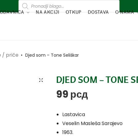
ODAVNICA
NA AKCIJI
OTKUP
DOSTAVA
O NAMA
 / priče
•
Djed som – Tone Seliškar
DJED SOM – TONE S
99
рсд
Lastavica
Veselin Masleša Sarajevo
1963.