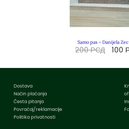
Samo pas – Danijela Zec
200
РСД
100
Dostava
K
Način plaćanja
o
Česta pitanja
I
Povraćaj/reklamacije
F
Politika privatnosti