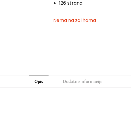
126 strana
Nema na zalihama
Opis
Dodatne informacije