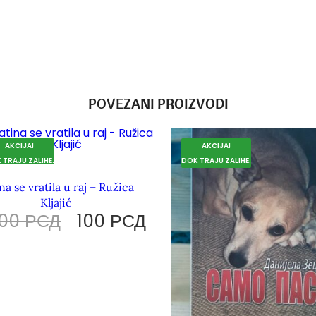
POVEZANI PROIZVODI
AKCIJA!
AKCIJA!
 TRAJU ZALIHE.
DOK TRAJU ZALIHE.
na se vratila u raj – Ružica
Kljajić
200
РСД
100
РСД