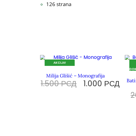
126 strana
AKCIJA!
DOK TRAJU ZALIHE.
DOK
Milija Glišić – Monografija
Bati
1.500
РСД
1.000
РСД