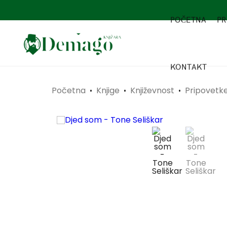
POČETNA
PR
KONTAKT
Početna
Knjige
Književnost
Pripovetke
•
•
•