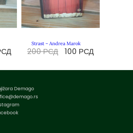
Strast – Andrea Marok
РСД
200
РСД
100
РСД
njižara Demago
ffice@demago.rs
nstagram
acebook