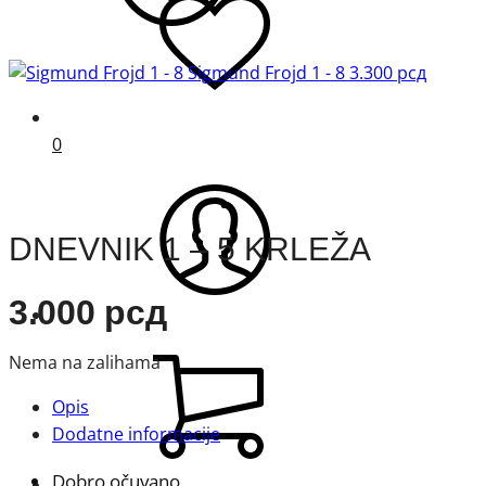
Sigmund Frojd 1 - 8
3.300
рсд
0
DNEVNIK 1 – 5 KRLEŽA
3.000
рсд
Nema na zalihama
Opis
Dodatne informacije
Dobro očuvano