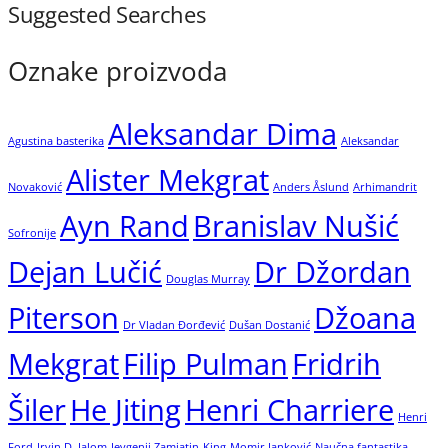
Suggested Searches
Oznake proizvoda
Aleksandar Dima
Agustina basterika
Aleksandar
Alister Mekgrat
Novaković
Anders Åslund
Arhimandrit
Ayn Rand
Branislav Nušić
Sofronije
Dejan Lučić
Dr Džordan
Douglas Murray
Piterson
Džoana
Dr Vladan Đorđević
Dušan Dostanić
Mekgrat
Filip Pulman
Fridrih
Šiler
He Jiting
Henri Charriere
Henri
Ford
Irvin D. Jalom
Jevgenij Zamjatin
King
Momir Janković
Naučna fantastika