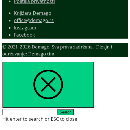
Politika privatnosti
Knjižara Demago
office@demago.rs
Instagram
Facebook
© 2021–2026 Demago. Sva prava zadržana.· Dizajn i
održavanje: Demago tim
Search
Search
for:
Hit enter to search or ESC to close