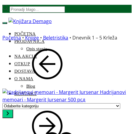
Skip
Skip
Products
to
to
search
navigation
content
POČETNA
Početna
•
Knjige
•
Beletristika
•
Dnevnik 1 – 5 Krleža
PRODAVNICA
Opis stanja
NA AKCIJI
OTKUP
DOSTAVA
O NAMA
Blog
Hadrijanovi
KONTAKT
memoari - Margerit Jursenar
500
рсд
Odaberite
kategoriju