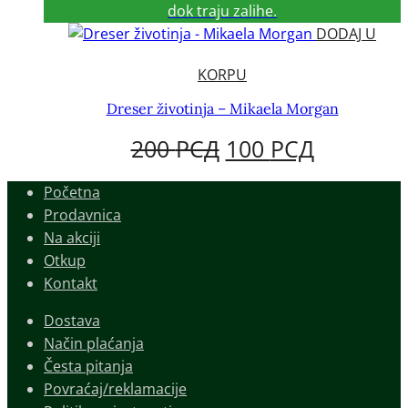
dok traju zalihe.
JE
JE:
DODAJ U
BILA:
490 РСД.
KORPU
690 РСД.
Dreser životinja – Mikaela Morgan
ORIGINALNA
TRENUT
200
РСД
100
РСД
CENA
CENA
Početna
Prodavnica
JE
JE:
Na akciji
BILA:
100 РСД.
Otkup
Kontakt
200 РСД.
Dostava
Način plaćanja
Česta pitanja
Povraćaj/reklamacije