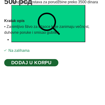
500
рсд
Besplatna dostava za porudžbine preko 3500 dinara
Kratak opis
• Zanimljivo štivo za čitaoce koje zanimaju večnost,
duhovne poruke i smisao gubitka.
Na zalihama
DODAJ U KORPU