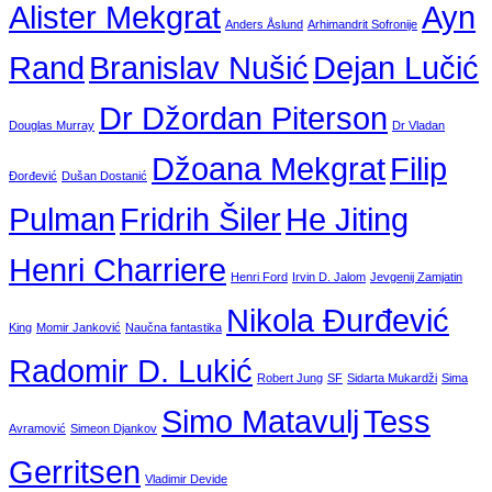
Alister Mekgrat
Ayn
Anders Åslund
Arhimandrit Sofronije
Rand
Branislav Nušić
Dejan Lučić
Dr Džordan Piterson
Douglas Murray
Dr Vladan
Džoana Mekgrat
Filip
Đorđević
Dušan Dostanić
Pulman
Fridrih Šiler
He Jiting
Henri Charriere
Henri Ford
Irvin D. Jalom
Jevgenij Zamjatin
Nikola Đurđević
King
Momir Janković
Naučna fantastika
Radomir D. Lukić
Robert Jung
SF
Sidarta Mukardži
Sima
Simo Matavulj
Tess
Avramović
Simeon Djankov
Gerritsen
Vladimir Devide