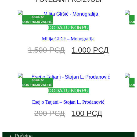
AKCIJA!
DOK TRAJU ZALIHE.
DOK 
DODAJ U KORPU
Milija Glišić – Monografija
1.500
РСД
1.000
РСД
AKCIJA!
DOK TRAJU ZALIHE.
DOK 
DODAJ U KORPU
Esej o Tatjani – Stojan L. Prodanović
200
РСД
100
РСД
Početna