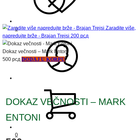
Zaradite više,
0
napredujte brže - Brajan Trejsi
200
рсд
Dokaz večnosti – Mark Entoni
500
рсд
DODAJ U KORPU
DOKAZ VEČNOSTI – MARK
ENTONI
0