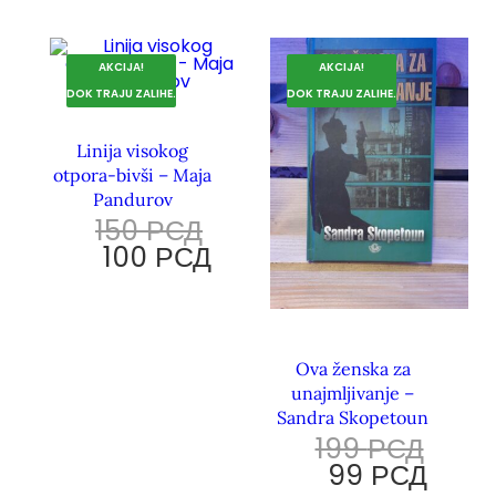
AKCIJA!
AKCIJA!
DOK TRAJU ZALIHE.
DOK TRAJU ZALIHE.
Linija visokog
otpora-bivši – Maja
Pandurov
150
РСД
100
РСД
Ova ženska za
unajmljivanje –
Sandra Skopetoun
199
РСД
99
РСД