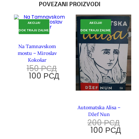
POVEZANI PROIZVODI
AKCIJA!
AKCIJA!
DOK TRAJU ZALIHE.
DOK TRAJU ZALIHE.
Na Tamnavskom
mostu – Miroslav
Kokošar
150
РСД
100
РСД
Automatska Alisa –
Džef Nun
200
РСД
100
РСД