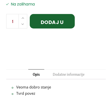
Na zalihama
DODAJ U
KORPU
Opis
Dodatne informacije
Veoma dobro stanje
Tvrd povez