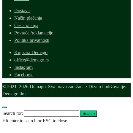
Dostava
Način plaćanja
Česta pitanja
Povraćaj/reklamacije
Politika privatnosti
Knjižara Demago
office@demago.rs
Instagram
Facebook
© 2021–2026 Demago. Sva prava zadržana.· Dizajn i održavanje:
Demago tim
Search for:
Search
Hit enter to search or ESC to close