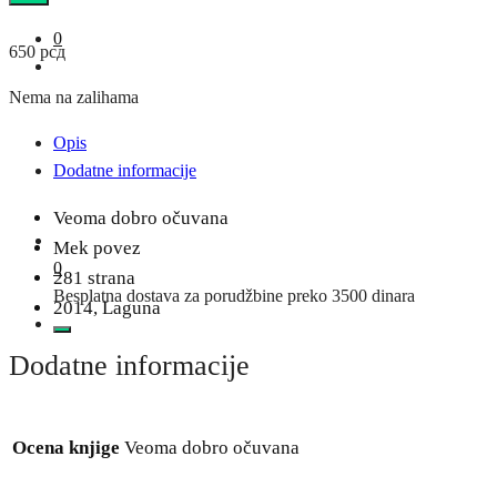
0
650
рсд
Nema na zalihama
Opis
Dodatne informacije
Veoma dobro očuvana
Mek povez
0
281 strana
Besplatna dostava za porudžbine preko 3500 dinara
2014, Laguna
Dodatne informacije
Ocena knjige
Veoma dobro očuvana