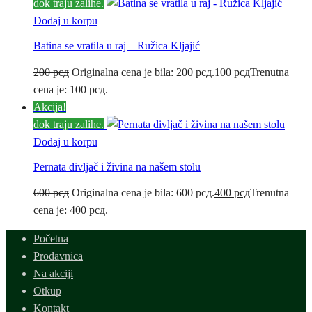
dok traju zalihe.
Dodaj u korpu
Batina se vratila u raj – Ružica Kljajić
200
рсд
Originalna cena je bila: 200 рсд.
100
рсд
Trenutna
cena je: 100 рсд.
Akcija!
dok traju zalihe.
Dodaj u korpu
Pernata divljač i živina na našem stolu
600
рсд
Originalna cena je bila: 600 рсд.
400
рсд
Trenutna
cena je: 400 рсд.
Početna
Prodavnica
Na akciji
Otkup
Kontakt