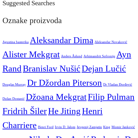
Suggested Searches
Oznake proizvoda
Aleksandar Dima
Agustina basterika
Aleksandar Novaković
Alister Mekgrat
Ayn
Anders Åslund
Arhimandrit Sofronije
Rand
Branislav Nušić
Dejan Lučić
Dr Džordan Piterson
Douglas Murray
Dr Vladan Đorđević
Džoana Mekgrat
Filip Pulman
Dušan Dostanić
Fridrih Šiler
He Jiting
Henri
Charriere
Henri Ford
Irvin D. Jalom
Jevgenij Zamjatin
King
Momir Janković