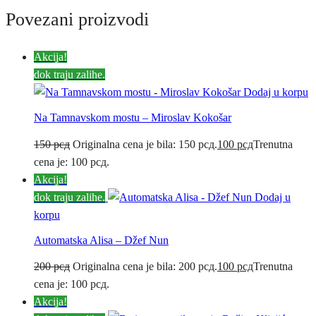
Povezani proizvodi
Akcija!
dok traju zalihe.
Dodaj u korpu
Na Tamnavskom mostu – Miroslav Kokošar
150
рсд
Originalna cena je bila: 150 рсд.
100
рсд
Trenutna
cena je: 100 рсд.
Akcija!
dok traju zalihe.
Dodaj u
korpu
Automatska Alisa – Džef Nun
200
рсд
Originalna cena je bila: 200 рсд.
100
рсд
Trenutna
cena je: 100 рсд.
Akcija!