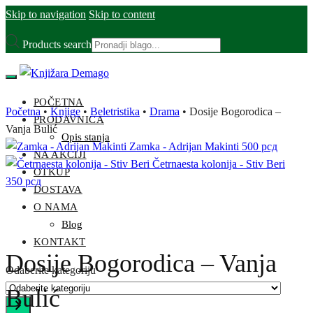
Skip to navigation
Skip to content
Products search
POČETNA
Početna
•
Knjige
•
Beletristika
•
Drama
•
Dosije Bogorodica –
PRODAVNICA
Vanja Bulić
Opis stanja
Zamka - Adrijan Makinti
500
рсд
NA AKCIJI
Četrnaesta kolonija - Stiv Beri
OTKUP
350
рсд
DOSTAVA
O NAMA
Blog
KONTAKT
Dosije Bogorodica – Vanja
Odaberite kategoriju
Bulić